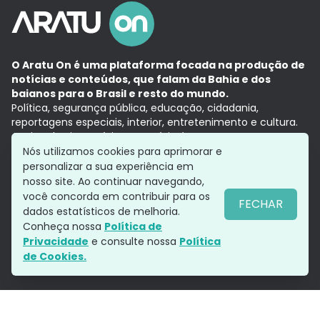
O Aratu On é uma plataforma focada na produção de
notícias e conteúdos, que falam da Bahia e dos
baianos para o Brasil e resto do mundo.
Política, segurança pública, educação, cidadania,
reportagens especiais, interior, entretenimento e cultura.
Aqui, tudo vira notícia e a notícia é no tempo presente,
com a credibilidade do
Grupo Aratu.
Nós utilizamos cookies para aprimorar e
Grupo Aratu
Política de privacidade
Anuncie conosco
personalizar a sua experiência em
nosso site. Ao continuar navegando,
você concorda em contribuir para os
FECHAR
dados estatísticos de melhoria.
Siga-nos
Conheça nossa
Política de
Privacidade
e consulte nossa
Política
de Cookies.