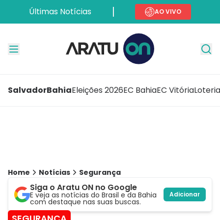
Últimas Notícias
AO VIVO
Salvador
Bahia
Eleições 2026
EC Bahia
EC Vitória
Loteri
Home
Notícias
Segurança
Siga o Aratu ON no Google
E veja as notícias do Brasil e da Bahia
Adicionar
com destaque nas suas buscas.
SEGURANÇA