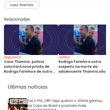
caso thamiris
Relacionadas
Segurança
Justiça
Caso Thamiris: polícia
Rodrigo Farinha e outro
solicitará nova prisão de
suspeito na morte da
Rodrigo Farinha e de outro
adolescente Thamiris são
investigado
soltos em Salvador
Últimas notícias
Faz o PIX, CBF! Veja quanto o Vitória ganhou
na Copa do Brasil e possíveis rivais
Futebol
06/08/2026