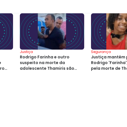
Justiça
Segurança
Rodrigo Farinha e outro
Justiça mantém 
e
suspeito na morte da
Rodrigo 'Farinha'
tro
adolescente Thamiris são
pela morte de Th
soltos em Salvador