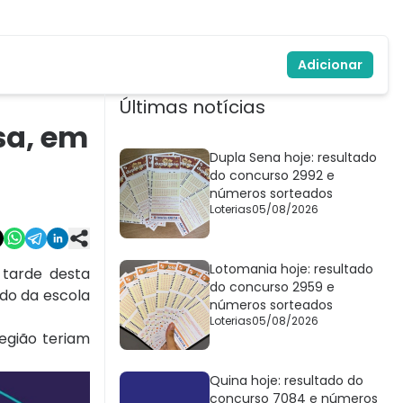
Adicionar
Últimas notícias
sa, em
Dupla Sena hoje: resultado
do concurso 2992 e
números sorteados
Loterias
05/08/2026
Lotomania hoje: resultado
 tarde desta
do concurso 2959 e
ndo da escola
números sorteados
Loterias
05/08/2026
egião teriam
Quina hoje: resultado do
concurso 7084 e números