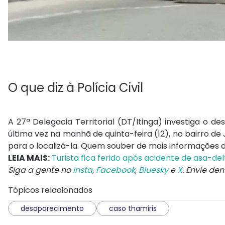
O que diz à Polícia Civil
A 27ª Delegacia Territorial (DT/Itinga) investiga o d
última vez na manhã de quinta-feira (12), no bairro de 
para o localizá-la. Quem souber de mais informações 
LEIA MAIS:
Turista fica ferido após acidente de asa-de
Siga a gente no
Insta
,
Facebook
,
Bluesky
e
X
. Envie de
Tópicos relacionados
desaparecimento
caso thamiris