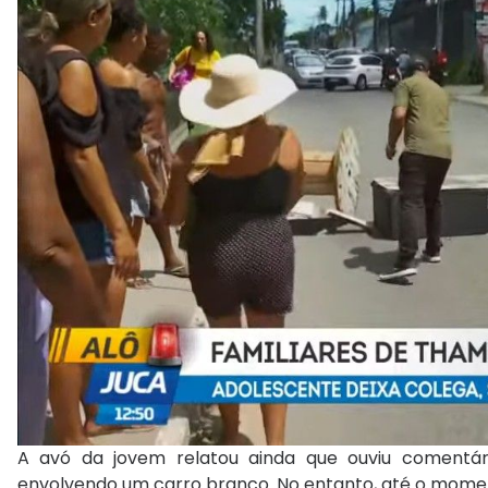
A avó da jovem relatou ainda que ouviu comentár
envolvendo um carro branco. No entanto, até o moment