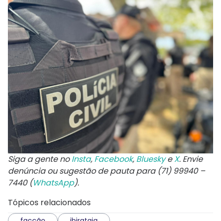
Siga a gente no
Insta
,
Facebook
,
Bluesky
e
X
. Envie
denúncia ou sugestão de pauta para (71) 99940 –
7440 (
WhatsApp
).
Tópicos relacionados
facção
ibirataia