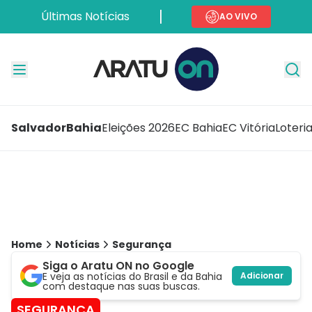
Últimas Notícias
AO VIVO
Salvador
Bahia
Eleições 2026
EC Bahia
EC Vitória
Loteri
Home
Notícias
Segurança
Siga o Aratu ON no Google
E veja as notícias do Brasil e da Bahia
Adicionar
com destaque nas suas buscas.
SEGURANÇA