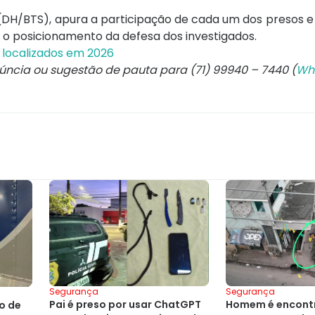
os (DH/BTS), apura a participação de cada um dos presos 
o posicionamento da defesa dos investigados.
 localizados em 2026
núncia ou sugestão de pauta para (71) 99940 – 7440 (
Wh
Segurança
Segurança
Pai é preso por usar ChatGPT
Homem é encont
o de