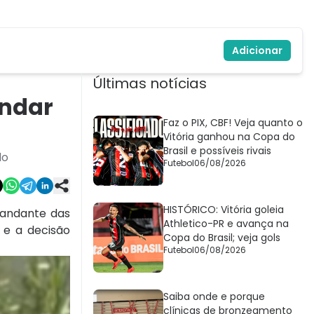
Adicionar
Últimas notícias
andar
Faz o PIX, CBF! Veja quanto o
Vitória ganhou na Copa do
Brasil e possíveis rivais
do
Futebol
06/08/2026
HISTÓRICO: Vitória goleia
mandante das
Athletico-PR e avança na
 e a decisão
Copa do Brasil; veja gols
Futebol
06/08/2026
Saiba onde e porque
clínicas de bronzeamento