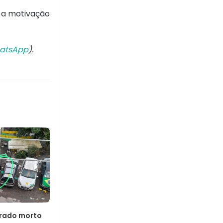
e a motivação
atsApp
).
rado morto