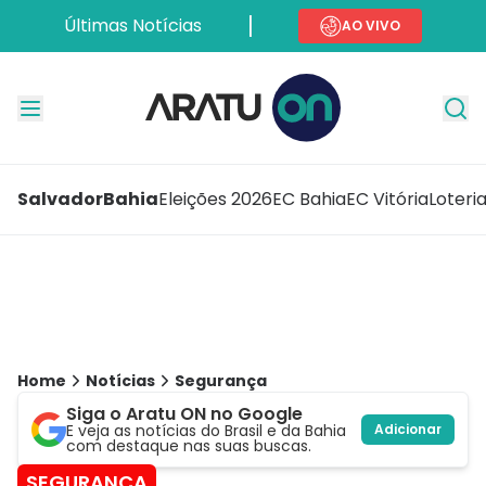
Últimas Notícias
AO VIVO
Salvador
Bahia
Eleições 2026
EC Bahia
EC Vitória
Loteri
Home
Notícias
Segurança
Siga o Aratu ON no Google
E veja as notícias do Brasil e da Bahia
Adicionar
com destaque nas suas buscas.
SEGURANÇA