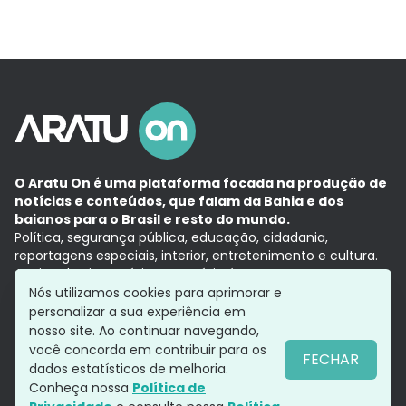
O Aratu On é uma plataforma focada na produção de
notícias e conteúdos, que falam da Bahia e dos
baianos para o Brasil e resto do mundo.
Política, segurança pública, educação, cidadania,
reportagens especiais, interior, entretenimento e cultura.
Aqui, tudo vira notícia e a notícia é no tempo presente,
com a credibilidade do
Grupo Aratu.
Nós utilizamos cookies para aprimorar e
Grupo Aratu
Política de privacidade
Anuncie conosco
personalizar a sua experiência em
nosso site. Ao continuar navegando,
você concorda em contribuir para os
FECHAR
dados estatísticos de melhoria.
Siga-nos
Conheça nossa
Política de