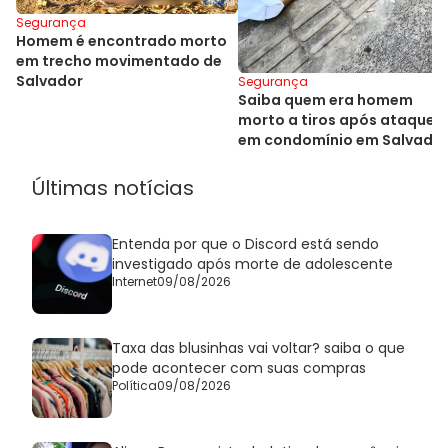
Segurança
Homem é encontrado morto
em trecho movimentado de
Salvador
Segurança
Saiba quem era homem
morto a tiros após ataque
em condomínio em Salvado
Últimas notícias
Entenda por que o Discord está sendo
investigado após morte de adolescente
Internet
09/08/2026
Taxa das blusinhas vai voltar? saiba o que
pode acontecer com suas compras
Política
09/08/2026