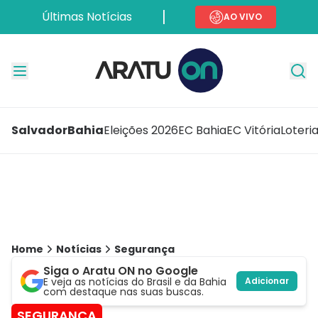
Últimas Notícias
AO VIVO
Salvador
Bahia
Eleições 2026
EC Bahia
EC Vitória
Loteri
Home
Notícias
Segurança
Siga o Aratu ON no Google
E veja as notícias do Brasil e da Bahia
Adicionar
com destaque nas suas buscas.
SEGURANÇA