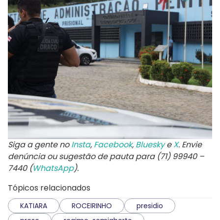
Siga a gente no
Insta
,
Facebook
,
Bluesky
e
X
. Envie
denúncia ou sugestão de pauta para (71) 99940 –
7440 (
WhatsApp
).
Tópicos relacionados
KATIARA
ROCEIRINHO
presidio