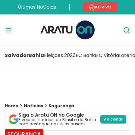
Últimas Notícias
AO VIVO
Salvador
Bahia
Eleições 2026
EC Bahia
EC Vitória
Loteri
Home
Notícias
Segurança
Siga o Aratu ON no Google
E veja as notícias do Brasil e da Bahia
Adicionar
com destaque nas suas buscas.
SEGURANÇA