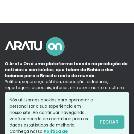
O Aratu On é uma plataforma focada na produção de
notícias e conteúdos, que falam da Bahia e dos
baianos para o Brasil e resto do mundo.
Política, segurança pública, educação, cidadania,
reportagens especiais, interior, entretenimento e cultura.
Aqui, tudo vira notícia e a notícia é no tempo presente,
com a credibilidade do
Grupo Aratu.
Nós utilizamos cookies para aprimorar e
Grupo Aratu
Política de privacidade
Anuncie conosco
personalizar a sua experiência em
nosso site. Ao continuar navegando,
você concorda em contribuir para os
FECHAR
dados estatísticos de melhoria.
Siga-nos
Conheça nossa
Política de