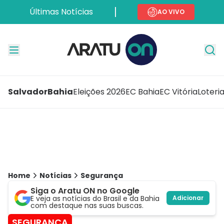
Últimas Notícias
AO VIVO
Salvador
Bahia
Eleições 2026
EC Bahia
EC Vitória
Loteri
Home
Notícias
Segurança
Siga o Aratu ON no Google
E veja as notícias do Brasil e da Bahia
Adicionar
com destaque nas suas buscas.
SEGURANÇA