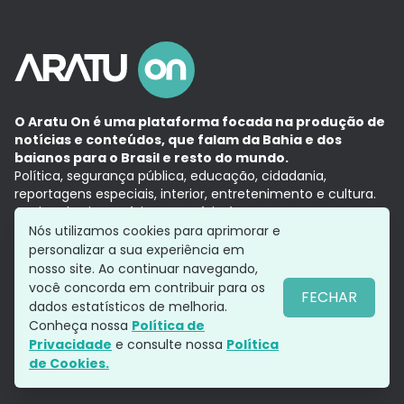
O Aratu On é uma plataforma focada na produção de
notícias e conteúdos, que falam da Bahia e dos
baianos para o Brasil e resto do mundo.
Política, segurança pública, educação, cidadania,
reportagens especiais, interior, entretenimento e cultura.
Aqui, tudo vira notícia e a notícia é no tempo presente,
com a credibilidade do
Grupo Aratu.
Nós utilizamos cookies para aprimorar e
Grupo Aratu
Política de privacidade
Anuncie conosco
personalizar a sua experiência em
nosso site. Ao continuar navegando,
você concorda em contribuir para os
FECHAR
dados estatísticos de melhoria.
Siga-nos
Conheça nossa
Política de
Privacidade
e consulte nossa
Política
de Cookies.