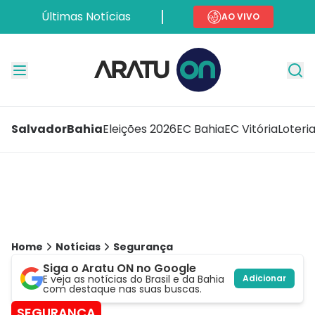
Últimas Notícias
AO VIVO
Salvador
Bahia
Eleições 2026
EC Bahia
EC Vitória
Loteri
Home
Notícias
Segurança
Siga o Aratu ON no Google
E veja as notícias do Brasil e da Bahia
Adicionar
com destaque nas suas buscas.
SEGURANÇA