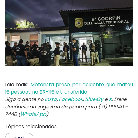
Leia mais:
Motorista preso por acidente que matou
16 pessoas na BR-116 é transferido
Siga a gente no
Insta
,
Facebook
,
Bluesky
e
X
. Envie
denúncia ou sugestão de pauta para (71) 99940 –
7440 (
WhatsApp
).
Tópicos relacionados
jequié