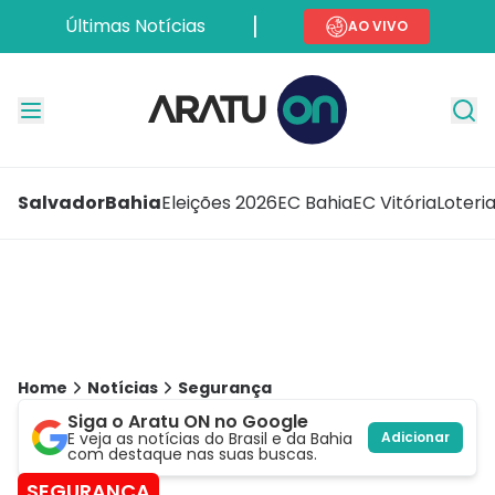
Últimas Notícias
AO VIVO
Salvador
Bahia
Eleições 2026
EC Bahia
EC Vitória
Loteri
Home
Notícias
Segurança
Siga o Aratu ON no Google
E veja as notícias do Brasil e da Bahia
Adicionar
com destaque nas suas buscas.
SEGURANÇA