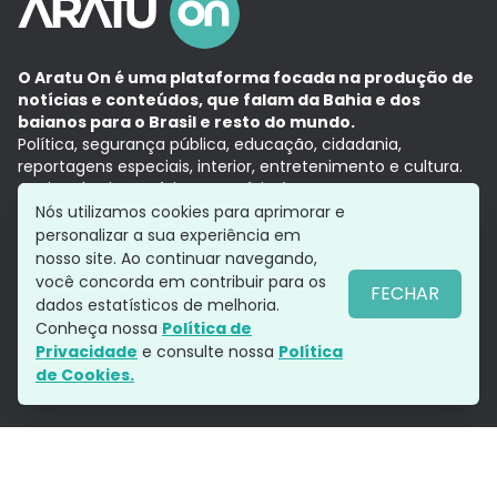
O Aratu On é uma plataforma focada na produção de
notícias e conteúdos, que falam da Bahia e dos
baianos para o Brasil e resto do mundo.
Política, segurança pública, educação, cidadania,
reportagens especiais, interior, entretenimento e cultura.
Aqui, tudo vira notícia e a notícia é no tempo presente,
com a credibilidade do
Grupo Aratu.
Nós utilizamos cookies para aprimorar e
Grupo Aratu
Política de privacidade
Anuncie conosco
personalizar a sua experiência em
nosso site. Ao continuar navegando,
você concorda em contribuir para os
FECHAR
dados estatísticos de melhoria.
Siga-nos
Conheça nossa
Política de
Privacidade
e consulte nossa
Política
de Cookies.