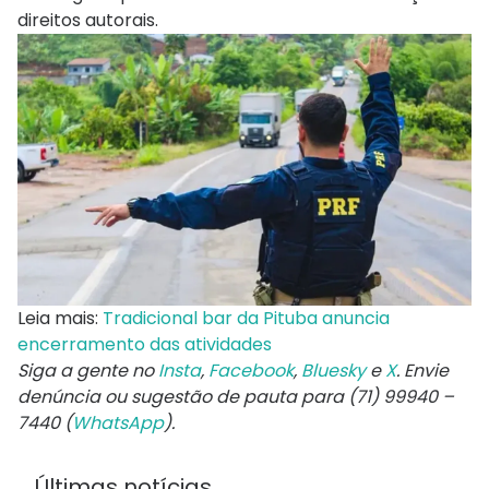
direitos autorais.
Leia mais:
Tradicional bar da Pituba anuncia
encerramento das atividades
Siga a gente no
Insta
,
Facebook
,
Bluesky
e
X
. Envie
denúncia ou sugestão de pauta para (71) 99940 –
7440 (
WhatsApp
).
Últimas notícias