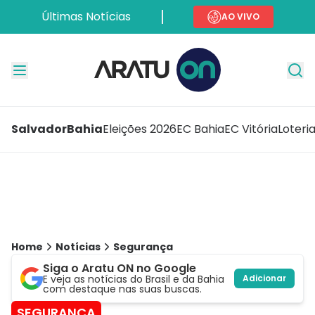
Últimas Notícias
AO VIVO
Salvador
Bahia
Eleições 2026
EC Bahia
EC Vitória
Loteri
Home
Notícias
Segurança
Siga o Aratu ON no Google
E veja as notícias do Brasil e da Bahia
Adicionar
com destaque nas suas buscas.
SEGURANÇA