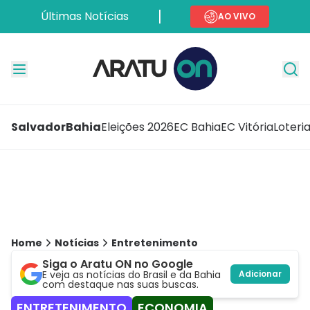
Últimas Notícias
AO VIVO
Salvador
Bahia
Eleições 2026
EC Bahia
EC Vitória
Loteri
Home
Notícias
Entretenimento
Siga o Aratu ON no Google
E veja as notícias do Brasil e da Bahia
Adicionar
com destaque nas suas buscas.
ENTRETENIMENTO
ECONOMIA