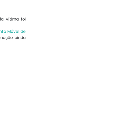
a vítima foi
nto Móvel de
rmação ainda