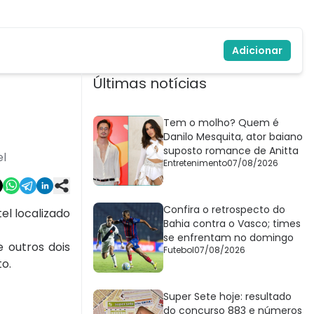
Adicionar
Últimas notícias
Tem o molho? Quem é
Danilo Mesquita, ator baiano
suposto romance de Anitta
el
Entretenimento
07/08/2026
Confira o retrospecto do
el localizado
Bahia contra o Vasco; times
se enfrentam no domingo
 outros dois
Futebol
07/08/2026
o.
Super Sete hoje: resultado
do concurso 883 e números