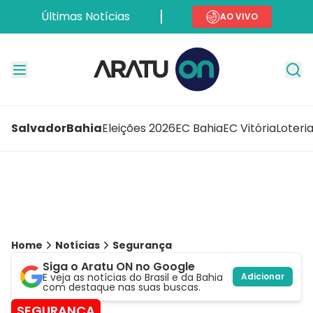
Últimas Notícias
AO VIVO
Salvador
Bahia
Eleições 2026
EC Bahia
EC Vitória
Loteri
Home
Notícias
Segurança
Siga o Aratu ON no Google
E veja as notícias do Brasil e da Bahia
Adicionar
com destaque nas suas buscas.
SEGURANÇA