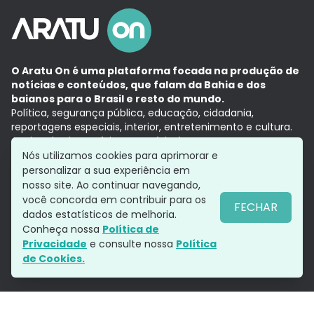
O Aratu On é uma plataforma focada na produção de
notícias e conteúdos, que falam da Bahia e dos
baianos para o Brasil e resto do mundo.
Política, segurança pública, educação, cidadania,
reportagens especiais, interior, entretenimento e cultura.
Aqui, tudo vira notícia e a notícia é no tempo presente,
com a credibilidade do
Grupo Aratu.
Nós utilizamos cookies para aprimorar e
Grupo Aratu
Política de privacidade
Anuncie conosco
personalizar a sua experiência em
nosso site. Ao continuar navegando,
você concorda em contribuir para os
FECHAR
dados estatísticos de melhoria.
Siga-nos
Conheça nossa
Política de
Privacidade
e consulte nossa
Política
de Cookies.