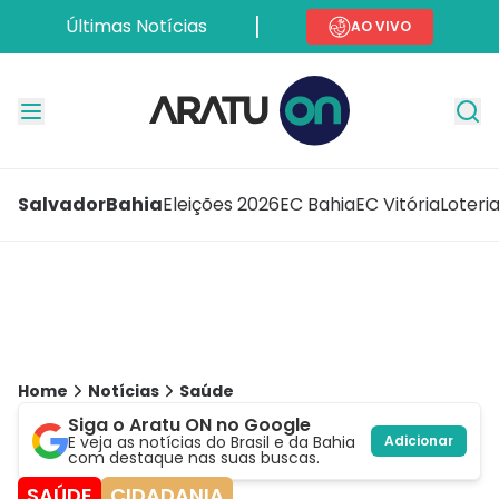
Últimas Notícias
AO VIVO
Salvador
Bahia
Eleições 2026
EC Bahia
EC Vitória
Loteri
Home
Notícias
Saúde
Siga o Aratu ON no Google
E veja as notícias do Brasil e da Bahia
Adicionar
com destaque nas suas buscas.
SAÚDE
CIDADANIA