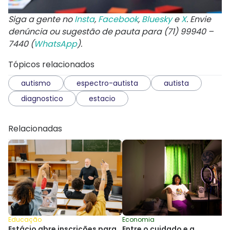
Siga a gente no
Insta
,
Facebook
,
Bluesky
e
X
. Envie
denúncia ou sugestão de pauta para (71) 99940 –
7440 (
WhatsApp
).
Tópicos relacionados
autismo
espectro-autista
autista
diagnostico
estacio
Relacionadas
Educação
Economia
Estácio abre inscrições para
Entre o cuidado e a