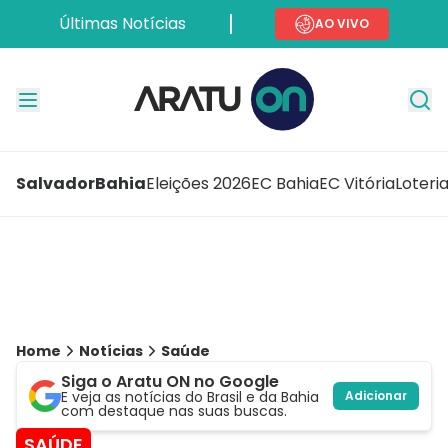
Últimas Notícias
AO VIVO
Salvador
Bahia
Eleições 2026
EC Bahia
EC Vitória
Loteri
Home
Notícias
Saúde
Siga o Aratu ON no Google
E veja as notícias do Brasil e da Bahia
Adicionar
com destaque nas suas buscas.
SAÚDE