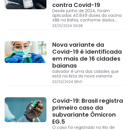
contra Covid-19
Desde junho de 2024, foram
aplicadas 40.849 doses da vacina
XBB na Bahia, conforme dados
disponibilizados pelo Ministério da
23/10/2024 12h38
Saúde
Nova variante da
Covid-19 é identificada
em mais de 16 cidades
baianas
Salvador é uma das cidades que
está na lista da nova variante
02/02/2024 18h11
Covid-19: Brasil registra
primeiro caso da
subvariante Ômicron
EG.5
O caso foi registrado no Rio de