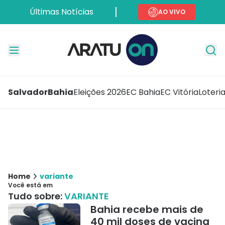
Últimas Notícias
AO VIVO
Salvador
Bahia
Eleições 2026
EC Bahia
EC Vitória
Loteri
Home
variante
Você está em
Tudo sobre:
VARIANTE
Bahia recebe mais de
40 mil doses de vacina