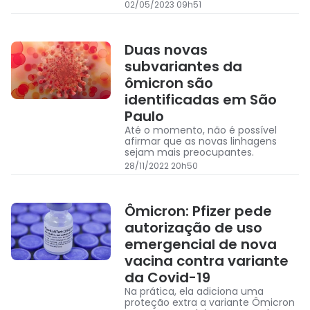
e quadros de febre alta, a nova
02/05/2023 09h51
linhagem não apresentou, até o
momento, potencial para causar
novas ondas de mortes e
hospitalizações
Duas novas
subvariantes da
ômicron são
identificadas em São
Paulo
Até o momento, não é possível
afirmar que as novas linhagens
sejam mais preocupantes.
28/11/2022 20h50
Ômicron: Pfizer pede
autorização de uso
emergencial de nova
vacina contra variante
da Covid-19
Na prática, ela adiciona uma
proteção extra a variante Ômicron