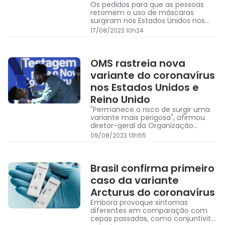
Os pedidos para que as pessoas
retomem o uso de máscaras
surgiram nos Estados Unidos nos
últimos dias, em meio a um
17/08/2023 10h24
aumento de 12% nas
hospitalizações relacionadas à
COVID-19.
OMS rastreia nova
variante do coronavírus
nos Estados Unidos e
Reino Unido
"Permanece o risco de surgir uma
variante mais perigosa", afirmou
diretor-geral da Organização
Mundial da Saúde
09/08/2023 13h55
Brasil confirma primeiro
caso da variante
Arcturus do coronavírus
Embora provoque sintomas
diferentes em comparação com
cepas passadas, como conjuntivite