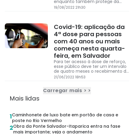
enquanto também protege da
cepa origal.
19/08/2022 21h30
Covid-19: aplicação da
4ª dose para pessoas
com 40 anos ou mais
começa nesta quarta-
feira, em Salvador
Para ter acesso à dose de reforço,
esse público deve ter um intervalo
de quatro meses o recebimento da
3ª dose, ou seja, estão habilitados
21/06/2022 18h53
aqueles que tomaram até 22 de
fevereiro de 2022.
Carregar mais > >
Mais lidas
Caminhonete de luxo bate em portão de casa e
1
poste no Rio Vermelho
Obra da Ponte Salvador-Itaparica entra na fase
2
mais importante; veja o andamento