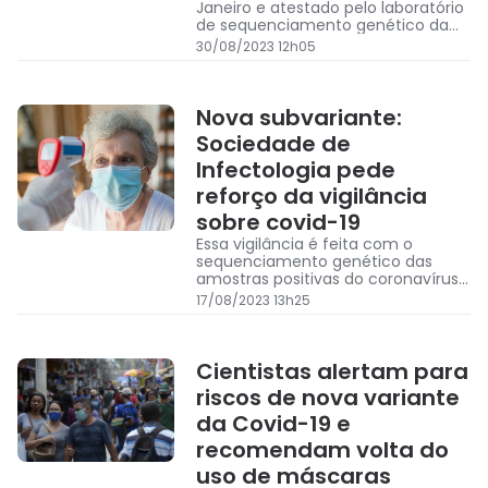
Janeiro e atestado pelo laboratório
de sequenciamento genético da
Fundação Oswaldo Cruz (Fiocruz)
30/08/2023 12h05
Nova subvariante:
Sociedade de
Infectologia pede
reforço da vigilância
sobre covid-19
Essa vigilância é feita com o
sequenciamento genético das
amostras positivas do coronavírus
coletadas nos testes RT-PCR, e
17/08/2023 13h25
permite identificar quais variantes
estão circulando no país
Cientistas alertam para
riscos de nova variante
da Covid-19 e
recomendam volta do
uso de máscaras