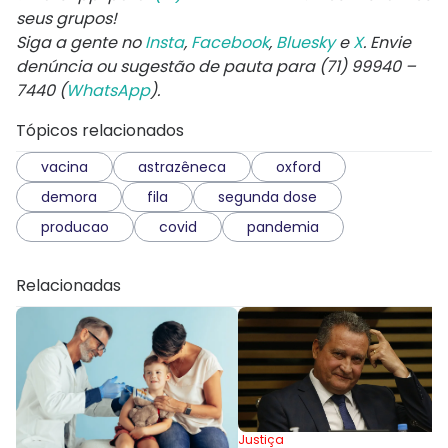
seus grupos!
Siga a gente no
Insta
,
Facebook
,
Bluesky
e
X
. Envie
denúncia ou sugestão de pauta para (71) 99940 –
7440 (
WhatsApp
).
Tópicos relacionados
vacina
astrazêneca
oxford
demora
fila
segunda dose
producao
covid
pandemia
Relacionadas
Justiça