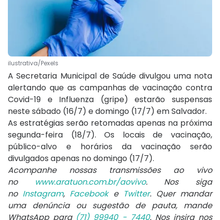
ilustrativa/Pexels
A Secretaria Municipal de Saúde divulgou uma nota
alertando que as campanhas de vacinação contra
Covid-19 e Influenza (gripe) estarão suspensas
neste sábado (16/7) e domingo (17/7) em Salvador.
As estratégias serão retomadas apenas na próxima
segunda-feira (18/7). Os locais de vacinação,
público-alvo e horários da vacinação serão
divulgados apenas no domingo (17/7).
Acompanhe nossas transmissões ao vivo
no
www.aratuon.com.br/aovivo
. Nos siga
no
Instagram
,
Facebook
e
Twitter
. Quer mandar
uma denúncia ou sugestão de pauta, mande
WhatsApp para
(71) 99940 - 7440
. Nos insira nos