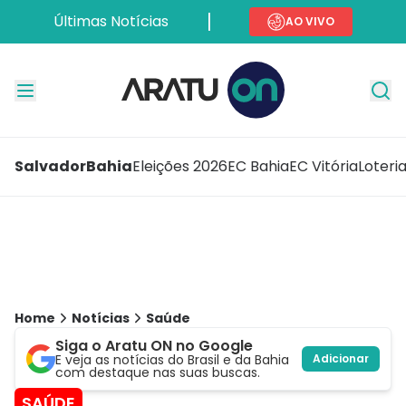
Últimas Notícias
AO VIVO
Salvador
Bahia
Eleições 2026
EC Bahia
EC Vitória
Loteri
Home
Notícias
Saúde
Siga o Aratu ON no Google
E veja as notícias do Brasil e da Bahia
Adicionar
com destaque nas suas buscas.
SAÚDE