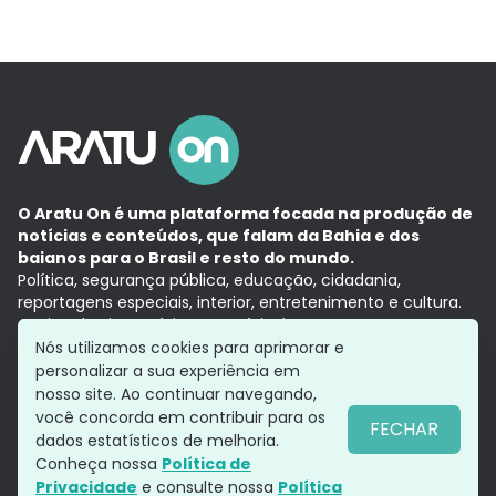
O Aratu On é uma plataforma focada na produção de
notícias e conteúdos, que falam da Bahia e dos
baianos para o Brasil e resto do mundo.
Política, segurança pública, educação, cidadania,
reportagens especiais, interior, entretenimento e cultura.
Aqui, tudo vira notícia e a notícia é no tempo presente,
com a credibilidade do
Grupo Aratu.
Nós utilizamos cookies para aprimorar e
Grupo Aratu
Política de privacidade
Anuncie conosco
personalizar a sua experiência em
nosso site. Ao continuar navegando,
você concorda em contribuir para os
FECHAR
dados estatísticos de melhoria.
Siga-nos
Conheça nossa
Política de
Privacidade
e consulte nossa
Política