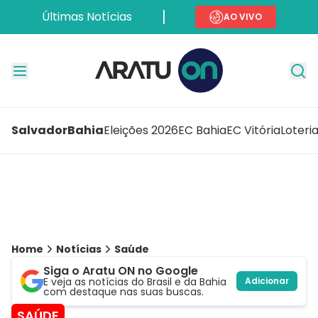
Últimas Notícias
AO VIVO
Salvador
Bahia
Eleições 2026
EC Bahia
EC Vitória
Loteri
Home
Notícias
Saúde
Siga o Aratu ON no Google
E veja as notícias do Brasil e da Bahia
Adicionar
com destaque nas suas buscas.
SAÚDE