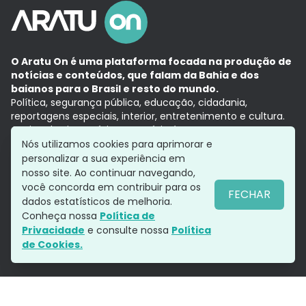
O Aratu On é uma plataforma focada na produção de
notícias e conteúdos, que falam da Bahia e dos
baianos para o Brasil e resto do mundo.
Política, segurança pública, educação, cidadania,
reportagens especiais, interior, entretenimento e cultura.
Aqui, tudo vira notícia e a notícia é no tempo presente,
com a credibilidade do
Grupo Aratu.
Nós utilizamos cookies para aprimorar e
Grupo Aratu
Política de privacidade
Anuncie conosco
personalizar a sua experiência em
nosso site. Ao continuar navegando,
você concorda em contribuir para os
FECHAR
dados estatísticos de melhoria.
Siga-nos
Conheça nossa
Política de
Privacidade
e consulte nossa
Política
de Cookies.