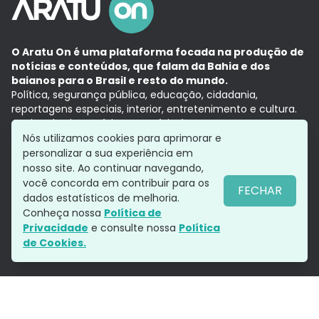
O Aratu On é uma plataforma focada na produção de
notícias e conteúdos, que falam da Bahia e dos
baianos para o Brasil e resto do mundo.
Política, segurança pública, educação, cidadania,
reportagens especiais, interior, entretenimento e cultura.
Aqui, tudo vira notícia e a notícia é no tempo presente,
com a credibilidade do
Grupo Aratu.
Nós utilizamos cookies para aprimorar e
Grupo Aratu
Política de privacidade
Anuncie conosco
personalizar a sua experiência em
nosso site. Ao continuar navegando,
você concorda em contribuir para os
FECHAR
dados estatísticos de melhoria.
Siga-nos
Conheça nossa
Política de
Privacidade
e consulte nossa
Política
de Cookies.