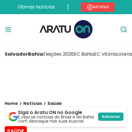
Últimas Notícias
AO VIVO
Salvador
Bahia
Eleições 2026
EC Bahia
EC Vitória
Loteri
Home
Notícias
Saúde
Siga o Aratu ON no Google
E veja as notícias do Brasil e da Bahia
Adicionar
com destaque nas suas buscas.
SAÚDE