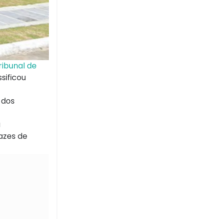
ribunal de
sificou
 dos
a
azes de