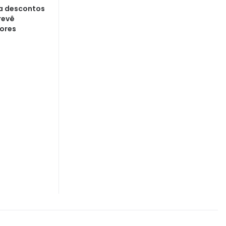
ta descontos
revê
lores