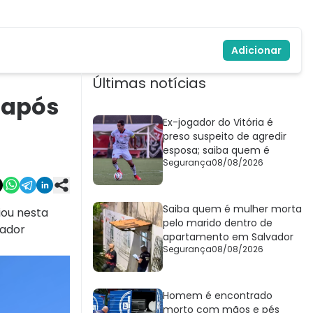
Adicionar
Últimas notícias
 após
Ex-jogador do Vitória é
preso suspeito de agredir
esposa; saiba quem é
Segurança
08/08/2026
Saiba quem é mulher morta
iou nesta
pelo marido dentro de
vador
apartamento em Salvador
Segurança
08/08/2026
Homem é encontrado
morto com mãos e pés