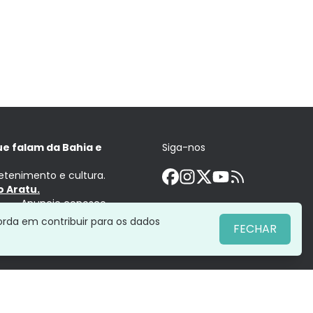
ue falam da Bahia e
Siga-nos
retenimento e cultura.
 Aratu.
Anuncie conosco
orda em contribuir para os dados
FECHAR