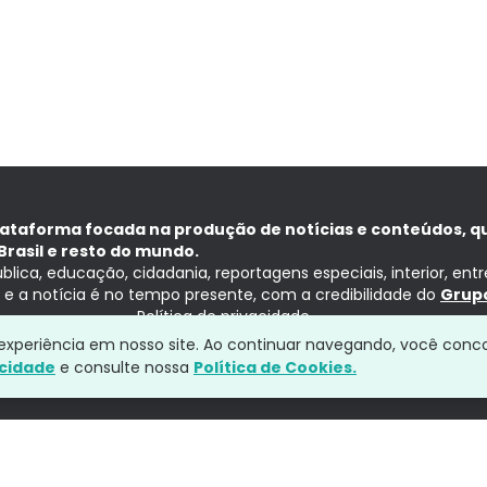
lataforma focada na produção de notícias e conteúdos, q
Brasil e resto do mundo.
ública, educação, cidadania, reportagens especiais, interior, ent
ia e a notícia é no tempo presente, com a credibilidade do
Grupo
Política de privacidade
a experiência em nosso site. Ao continuar navegando, você conc
acidade
e consulte nossa
Política de Cookies.