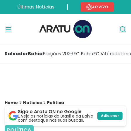
Últimas Notícias
AO VIVO
Salvador
Bahia
Eleições 2026
EC Bahia
EC Vitória
Loteri
Home
Notícias
Política
Siga o Aratu ON no Google
E veja as notícias do Brasil e da Bahia
Adicionar
com destaque nas suas buscas.
POLÍTICA