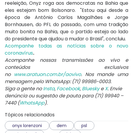
reeleição, Onyz roga aos democratas na Bahia que
eles estejam bom Bolsonaro. "Estou aqui desde a
época de Antônio Carlos Magalhães e Jorge
Bornhausen, do PFL do passado, com uma tradição
muito bonita na Bahia, que o partido esteja ao lado
do presidente que ajudou a mudar o Brasil", concluiu.
Acompanhe todas as notícias sobre o novo
coronavírus
.
Acompanhe nossas transmissões ao vivo e
conteúdos exclusivos
no
www.aratuon.com.br/aovivo
. Nos mande uma
mensagem pelo WhatsApp: (71) 99986-0003.
Siga a gente no
Insta
,
Facebook
,
Bluesky
e
X
. Envie
denúncia ou sugestão de pauta para (71) 99940 –
7440 (
WhatsApp
).
Tópicos relacionados
onyx lorenzoni
dem
psl