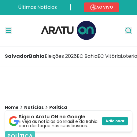
Últimas Notícias
AO VIVO
Salvador
Bahia
Eleições 2026
EC Bahia
EC Vitória
Loteri
Home
Notícias
Política
Siga o Aratu ON no Google
E veja as notícias do Brasil e da Bahia
Adicionar
com destaque nas suas buscas.
POLÍTICA