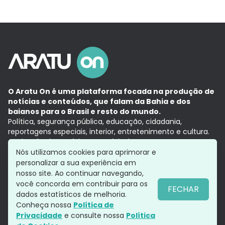
O Aratu On é uma plataforma focada na produção de
notícias e conteúdos, que falam da Bahia e dos
baianos para o Brasil e resto do mundo.
Política, segurança pública, educação, cidadania,
reportagens especiais, interior, entretenimento e cultura.
Aqui, tudo vira notícia e a notícia é no tempo presente,
com a credibilidade do
Grupo Aratu.
Nós utilizamos cookies para aprimorar e
Grupo Aratu
Política de privacidade
Anuncie conosco
personalizar a sua experiência em
nosso site. Ao continuar navegando,
você concorda em contribuir para os
FECHAR
dados estatísticos de melhoria.
Siga-nos
Conheça nossa
Política de
Privacidade
e consulte nossa
Política