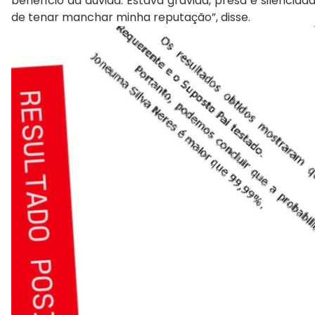
benefício da dúvida. Estava grávida, presa e silenciad
de tenar manchar minha reputação”, disse.