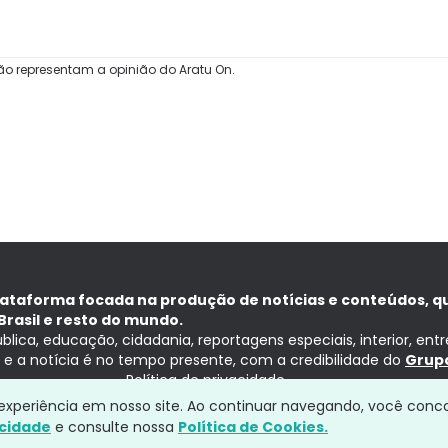
ão representam a opinião do Aratu On.
lataforma focada na produção de notícias e conteúdos, q
Brasil e resto do mundo.
ública, educação, cidadania, reportagens especiais, interior, ent
ia e a notícia é no tempo presente, com a credibilidade do
Grupo
Política de privacidade
a experiência em nosso site. Ao continuar navegando, você conc
acidade
e consulte nossa
Política de Cookies.