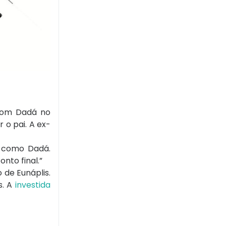
 com Dadá no
o pai. A ex-
o como Dadá.
nto final.”
 de Eunáplis.
s. A
investida