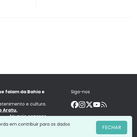
ue falam da Bahia e
Siga-nos
retenimento e cultura.
 Aratu.
Anuncie conosco
orda em contribuir para os dados
FECHAR