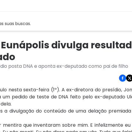
as suas buscas.
e Eunápolis divulga resulta
ado
sídio posta DNA e aponta ex-deputado como pai de filho
lo nesta sexta-feira (1º). A ex-diretora do presídio, J
à um pedido de teste de DNA feito pelo ex-deputado Uld
 dela.
s a divulgação do conteúdo de uma delação premiada
r mentira que inventaram sobre mim. E infelizmente eu