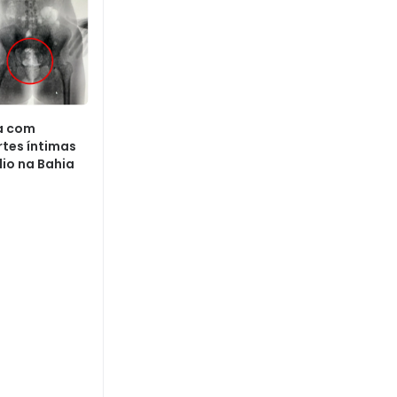
da com
tes íntimas
dio na Bahia