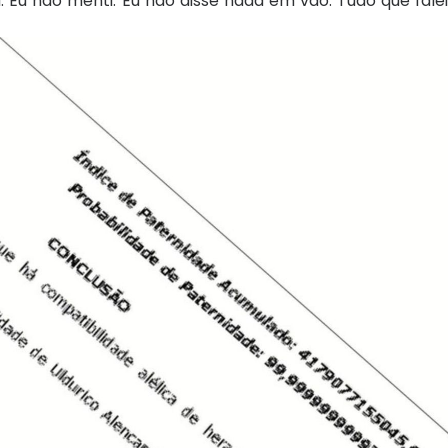
a. Eu não menti. Eu não disse nada em vão. Tudo que falei