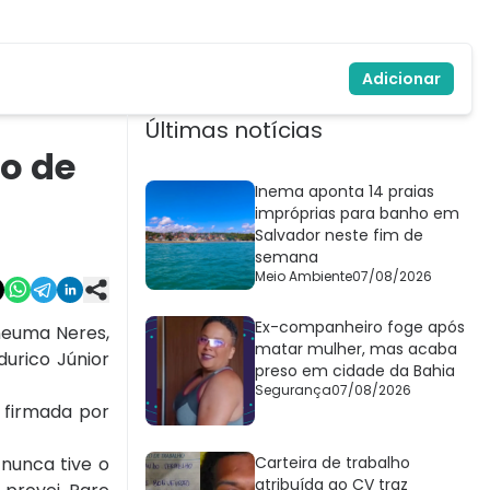
Adicionar
Últimas notícias
do de
Inema aponta 14 praias
impróprias para banho em
Salvador neste fim de
semana
Meio Ambiente
07/08/2026
Ex-companheiro foge após
oneuma Neres,
matar mulher, mas acaba
urico Júnior
preso em cidade da Bahia
Segurança
07/08/2026
 firmada por
 nunca tive o
Carteira de trabalho
atribuída ao CV traz