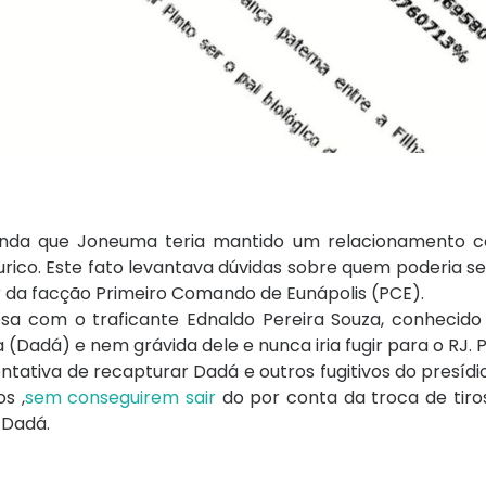
 ainda que Joneuma teria mantido um relacionamento
o. Este fato levantava dúvidas sobre quem poderia ser 
er da facção Primeiro Comando de Eunápolis (PCE).
osa com o traficante Ednaldo Pereira Souza, conhecid
adá) e nem grávida dele e nunca iria fugir para o RJ. Po
tativa de recapturar Dadá e outros fugitivos do presídio
s ,
sem conseguirem sair
do por conta da troca de tiro
 Dadá.