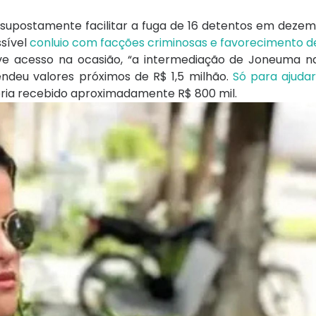
 supostamente facilitar a fuga de 16 detentos em dezem
ssível
conluio com facções criminosas e favorecimento d
e acesso na ocasião, “a intermediação de Joneuma na
ndeu valores próximos de R$ 1,5 milhão.
Só para ajuda
eria recebido aproximadamente R$ 800 mil.