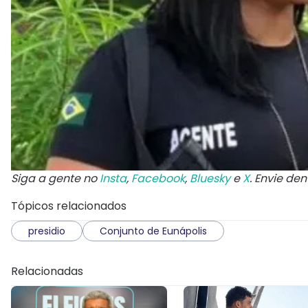
Siga a gente no
Insta
,
Facebook
,
Bluesky
e
X
. Envie de
Tópicos relacionados
presidio
Conjunto de Eunápolis
Relacionadas