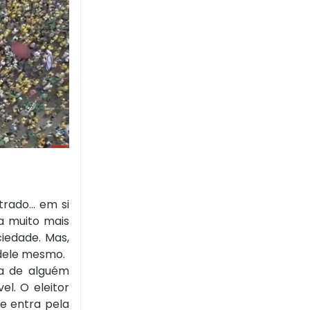
trado… em si
ia muito mais
iedade. Mas,
o dele mesmo.
ta de alguém
l. O eleitor
e entra pela