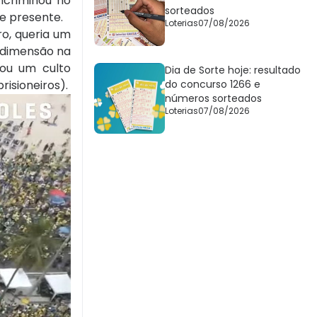
incriminou no
sorteados
se presente.
Loterias
07/08/2026
ro, queria um
a dimensão na
rou um culto
Dia de Sorte hoje: resultado
isioneiros).
do concurso 1266 e
números sorteados
Loterias
07/08/2026