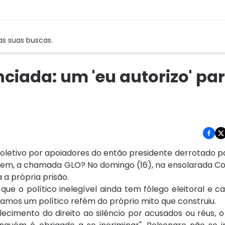
as suas buscas.
ciada: um 'eu autorizo' pa
 coletivo por apoiadores do então presidente derrotado 
Ordem, a chamada GLO? No domingo (16), na ensolarada C
 a própria prisão.
e o político inelegível ainda tem fôlego eleitoral e 
amos um político refém do próprio mito que construiu.
belecimento do direito ao silêncio por acusados ou réus, 