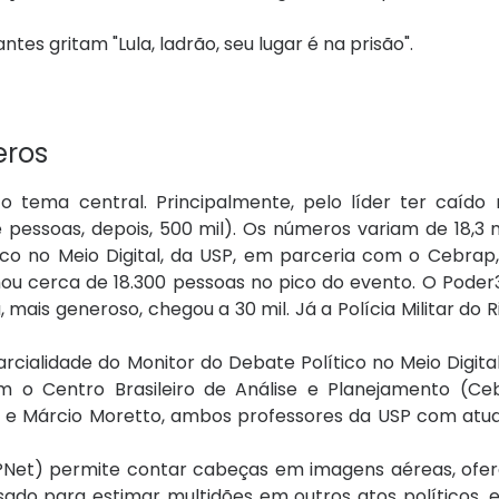
tes gritam "Lula, ladrão, seu lugar é na prisão".
eros
 tema central. Principalmente, pelo líder ter caído 
pessoas, depois, 500 mil). Os números variam de 18,3 m
o no Meio Digital, da USP, em parceria com o Cebrap, 
imou cerca de 18.300 pessoas no pico do evento. O Pode
ais generoso, chegou a 30 mil. Já a Polícia Militar do R
cialidade do Monitor do Debate Político no Meio Digital
 o Centro Brasileiro de Análise e Planejamento (Ce
 e Márcio Moretto, ambos professores da USP com atu
Net) permite contar cabeças em imagens aéreas, of
ado para estimar multidões em outros atos políticos, 