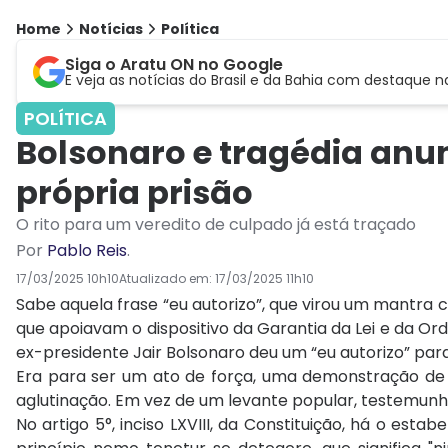
Home
Notícias
Política
Siga o Aratu ON no Google
E veja as notícias do Brasil e da Bahia com destaque n
POLÍTICA
Bolsonaro e tragédia anun
própria prisão
O rito para um veredito de culpado já está traçado
Por
Pablo Reis
.
17/03/2025 10h10
Atualizado em:
17/03/2025 11h10
Sabe aquela frase “eu autorizo”, que virou um mantra
que apoiavam o dispositivo da Garantia da Lei e da 
ex-presidente Jair Bolsonaro deu um “eu autorizo” para
Era para ser um ato de força, uma demonstração de qu
aglutinação. Em vez de um levante popular, testemunh
No artigo 5°, inciso LXVIII, da Constituição, há o esta