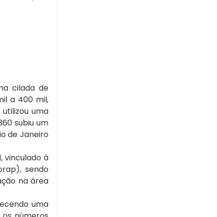
na cilada de
il a 400 mil,
utilizou uma
r360 subiu um
io de Janeiro
, vinculado à
brap), sendo
ação na área
erecendo uma
e os números