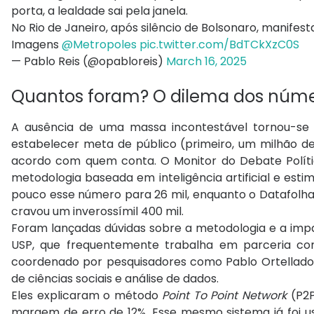
porta, a lealdade sai pela janela.
No Rio de Janeiro, após silêncio de Bolsonaro, manifestan
Imagens
@Metropoles
pic.twitter.com/BdTCkXzC0S
— Pablo Reis (@opabloreis)
March 16, 2025
Quantos foram? O dilema dos núm
A ausência de uma massa incontestável tornou-se o
estabelecer meta de público (primeiro, um milhão de 
acordo com quem conta. O Monitor do Debate Polític
metodologia baseada em inteligência artificial e est
pouco esse número para 26 mil, enquanto o Datafolha, m
cravou um inverossímil 400 mil.
Foram lançadas dúvidas sobre a metodologia e a impar
USP, que frequentemente trabalha em parceria com
coordenado por pesquisadores como Pablo Ortellado
de ciências sociais e análise de dados.
Eles explicaram o método
Point To Point Network
(P2P
margem de erro de 12%. Esse mesmo sistema já foi us