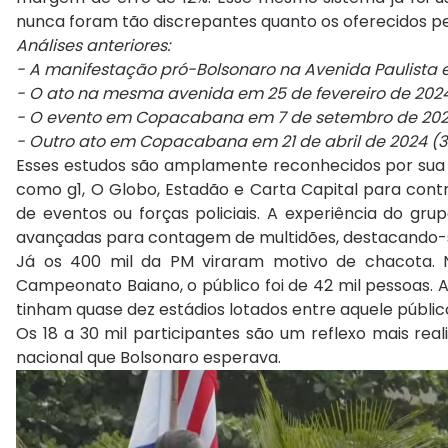
nunca foram tão discrepantes quanto os oferecidos pe
Análises anteriores:
- A manifestação pró-Bolsonaro na Avenida Paulista 
- O ato na mesma avenida em 25 de fevereiro de 2024 
- O evento em Copacabana em 7 de setembro de 2022 
- Outro ato em Copacabana em 21 de abril de 2024 (32
Esses estudos são amplamente reconhecidos por sua a
como g1, O Globo, Estadão e Carta Capital para con
de eventos ou forças policiais. A experiência do gr
avançadas para contagem de multidões, destacando-se
Já os 400 mil da PM viraram motivo de chacota. 
Campeonato Baiano, o público foi de 42 mil pessoas. 
tinham quase dez estádios lotados entre aquele públic
Os 18 a 30 mil participantes são um reflexo mais rea
nacional que Bolsonaro esperava.