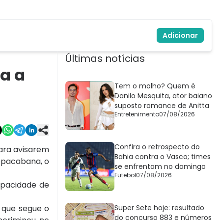
Adicionar
Últimas notícias
ra a
Tem o molho? Quem é
Danilo Mesquita, ator baiano
suposto romance de Anitta
Entretenimento
07/08/2026
Confira o retrospecto do
para avisarem
Bahia contra o Vasco; times
opacabana, o
se enfrentam no domingo
Futebol
07/08/2026
capacidade de
o que segue o
Super Sete hoje: resultado
do concurso 883 e números