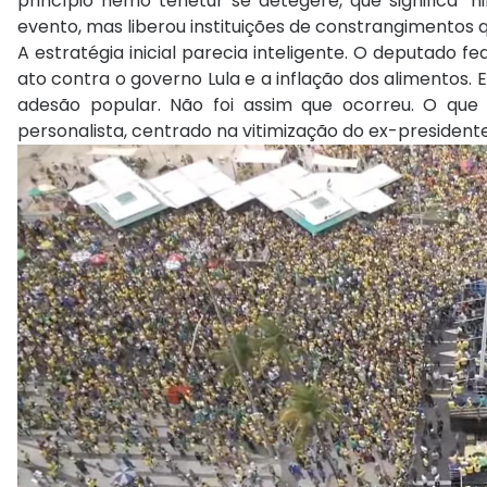
princípio nemo tenetur se detegere, que significa "n
evento, mas liberou instituições de constrangimentos 
A estratégia inicial parecia inteligente. O deputado fe
ato contra o governo Lula e a inflação dos alimentos
adesão popular. Não foi assim que ocorreu. O que
personalista, centrado na vitimização do ex-president