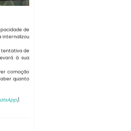
capacidade de
 internalizou
 tentativa de
levará à sua
aver comoção
saber quanto
atsApp
).