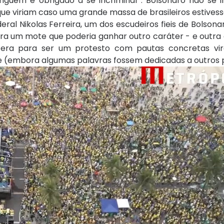
inguém é obrigado a se incriminar". Bolsonaro não se 
que viriam caso uma grande massa de brasileiros estives
deral Nikolas Ferreira, um dos escudeiros fieis de Bolsona
. Era um mote que poderia ganhar outro caráter - e outr
 era para ser um protesto com pautas concretas vi
e (embora algumas palavras fossem dedicadas a outros pr