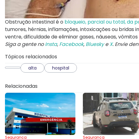
Obstrução intestinal é o
bloqueio, parcial ou total, da 
tumores, hérnias, inflamações, intoxicações ou bridas i
ventre, dificuldade de eliminar gases, náuseas, vômitos
Siga a gente no
Insta
,
Facebook
,
Bluesky
e
X
. Envie de
Tópicos relacionados
alta
hospital
Relacionadas
Segurança
Segurança