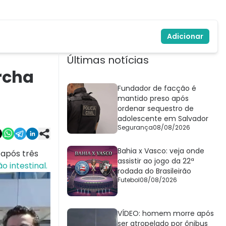
Adicionar
Últimas notícias
rcha
Fundador de facção é
mantido preso após
ordenar sequestro de
adolescente em Salvador
Segurança
08/08/2026
Bahia x Vasco: veja onde
 após três
assistir ao jogo da 22ª
o intestinal.
rodada do Brasileirão
Futebol
08/08/2026
VÍDEO: homem morre após
ser atropelado por ônibus