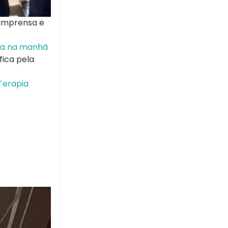
 imprensa e
nda na manhã
fica pela
Terapia