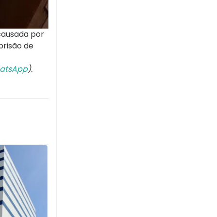
causada por
prisão de
atsApp
).