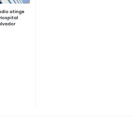
ndio atinge
Hospital
alvador