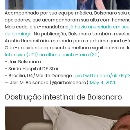
Acompanhado por sua equipe médica, Bolsonaro saiu 
apoiadores, que acompanharam sua alta com homena
Mais cedo, o ex-mandatário
já havia anunciado em seu 
de domingo.
Na publicação, Bolsonaro também revelou 
Anistia Humanitária, marcada para a próxima quarta-fe
O ex-presidente apresentou melhora significativa ao 
Intensiva (UTI) na última quinta-feira (30).
- Jair Bolsonaro.
- Saída Hospital DF Star.
- Brasília, 04/Mai 11h Domingo .
pic.twitter.com/uK7FgfX
— Jair M. Bolsonaro (@jairbolsonaro)
May 4, 2025
Obstrução intestinal de Bolsonaro