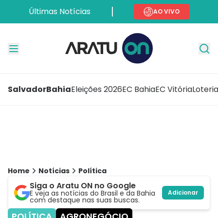
Últimas Notícias
AO VIVO
Salvador
Bahia
Eleições 2026
EC Bahia
EC Vitória
Loteri
Home
Notícias
Política
Siga o Aratu ON no Google
E veja as notícias do Brasil e da Bahia
Adicionar
com destaque nas suas buscas.
POLÍTICA
AGRONEGÓCIO