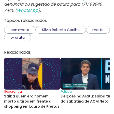
denúncia ou sugestão de pauta para (71) 99940 –
7440 (
WhatsApp
).
Tópicos relacionados
acm-neto
Sílvio Roberto Coelho
morte
tv aratu
Relacionadas
Segurança
Política
Saiba quem era homem
Eleições na Aratu: saiba tud
morto a tiros em frente a
da sabatina de ACM Neto
shopping em Lauro de Freitas