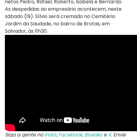
netos Pedro, Rafael, Roberto, Isabela e Bernardo.
As despedidas ao empresário acontecem, neste
sábado (19). Sílvio será cremado no Cemitério
Jardim da Saudade, no bairro de Brotas, em
Salvador, às 11h30.
Siga a gente no
Insta
,
Facebook
,
Bluesky
e
X
. Envie