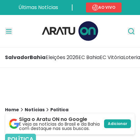
Últimas Notícias
AO VIVO
Salvador
Bahia
Eleições 2026
EC Bahia
EC Vitória
Loteri
Home
Notícias
Política
Siga o Aratu ON no Google
E veja as notícias do Brasil e da Bahia
Adicionar
com destaque nas suas buscas.
POLÍTICA