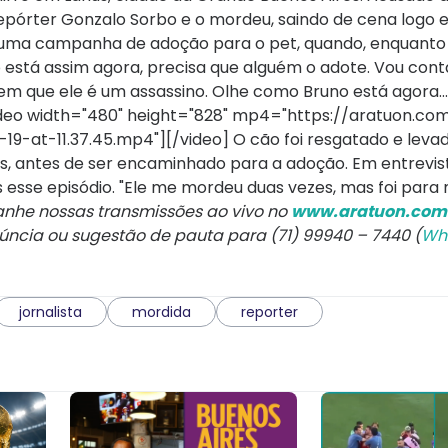
repórter Gonzalo Sorbo e o mordeu, saindo de cena logo 
da uma campanha de adoção para o pet, quando, enquanto 
 está assim agora, precisa que alguém o adote. Vou conta
zem que ele é um assassino. Olhe como Bruno está agora...
deo width="480" height="828" mp4="https://aratuon.co
at-11.37.45.mp4"][/video] O cão foi resgatado e levad
as, antes de ser encaminhado para a adoção. Em entrevis
 esse episódio. "Ele me mordeu duas vezes, mas foi para 
he nossas transmissões ao vivo no
www.aratuon.com.
núncia ou sugestão de pauta para (71) 99940 – 7440 (
Wh
jornalista
mordida
reporter