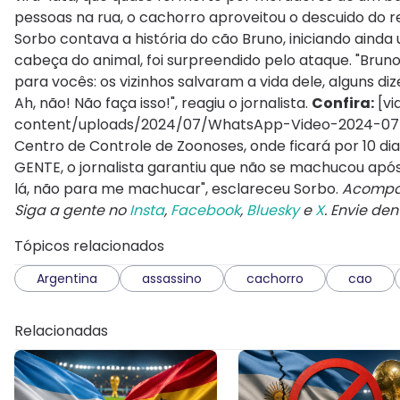
pessoas na rua, o cachorro aproveitou o descuido do 
Sorbo contava a história do cão Bruno, iniciando ain
cabeça do animal, foi surpreendido pelo ataque. "Bruno
para vocês: os vizinhos salvaram a vida dele, alguns di
Ah, não! Não faça isso!", reagiu o jornalista.
Confira:
[vi
content/uploads/2024/07/WhatsApp-Video-2024-07-19-
Centro de Controle de Zoonoses, onde ficará por 10 di
GENTE, o jornalista garantiu que não se machucou após
lá, não para me machucar", esclareceu Sorbo.
Acompan
Siga a gente no
Insta
,
Facebook
,
Bluesky
e
X
. Envie de
Tópicos relacionados
Argentina
assassino
cachorro
cao
Relacionadas