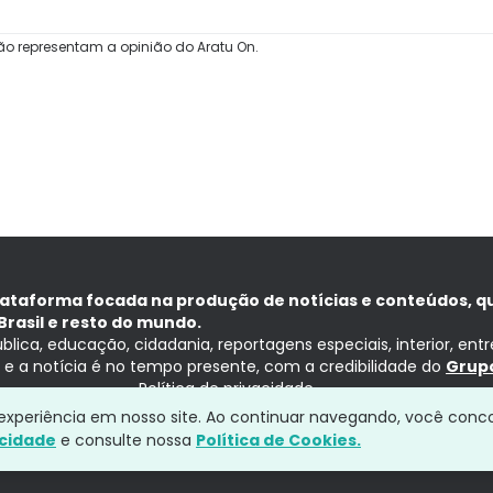
ão representam a opinião do Aratu On.
lataforma focada na produção de notícias e conteúdos, q
Brasil e resto do mundo.
ública, educação, cidadania, reportagens especiais, interior, ent
ia e a notícia é no tempo presente, com a credibilidade do
Grupo
Política de privacidade
a experiência em nosso site. Ao continuar navegando, você conc
acidade
e consulte nossa
Política de Cookies.