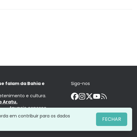
ue falam da Bahia e
Siga-nos
retenimento e cultura.
 Aratu.
Anuncie conosco
orda em contribuir para os dados
FECHAR