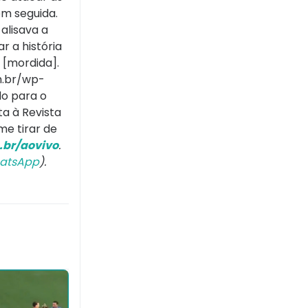
em seguida.
alisava a
r a história
 [mordida].
m.br/wp-
o para o
ta à Revista
me tirar de
br/aovivo
.
atsApp
).