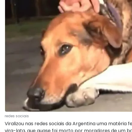
redes sociais
Viralizou nas redes sociais da Argentina uma matéria f
vira-lata, que quase foi morto por moradores de um b