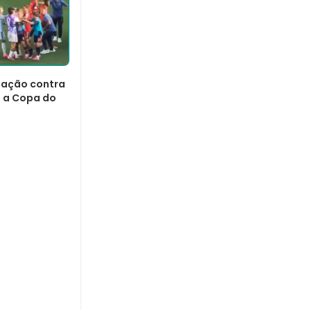
igação contra
s a Copa do