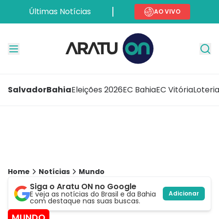
Últimas Notícias
AO VIVO
Salvador
Bahia
Eleições 2026
EC Bahia
EC Vitória
Loteri
Home
Notícias
Mundo
Siga o Aratu ON no Google
E veja as notícias do Brasil e da Bahia
Adicionar
com destaque nas suas buscas.
MUNDO