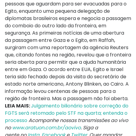
pessoas que aguardam para ser evacuadas para o
Egito, enquanto uma pequena delegação de
diplomatas brasileiros espera e negocia a passagem
do comboio do outro lado da fronteira, em
segurança. As primeiras notícias de uma abertura
da passagem entre Gaza e o Egito, em Raffah,
surgiram com uma reportagem da agência Reuters
que, citando fontes na região, revelou que a fronteira
seria aberta para permitir que a ajuda humanitária
entre em Gaza. O acordo entre EUA, Egito e Israel
teria sido fechado depois da visita do secretário de
estado norte americano, Antony Blinken, ao Cairo. A
informação levou centenas de pessoas para a
região de fronteira. Mas a passagem não foi aberta.
LEIA MAIS:
Julgamento bilionário sobre correção do
FGTS será retomado pelo STF na quarta; entenda o
processo
Acompanhe nossas transmissões ao vivo
no
www.aratuon.com.br/aovivo
. Siga a
gente
no
Insta
,
Facebook
e
Twitter
. Quer mandar