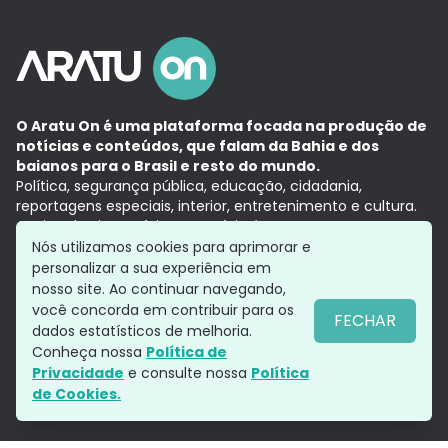
O Aratu On é uma plataforma focada na produção de
notícias e conteúdos, que falam da Bahia e dos
baianos para o Brasil e resto do mundo.
Política, segurança pública, educação, cidadania,
reportagens especiais, interior, entretenimento e cultura.
Aqui, tudo vira notícia e a notícia é no tempo presente,
com a credibilidade do
Grupo Aratu.
Nós utilizamos cookies para aprimorar e
Grupo Aratu
Política de privacidade
Anuncie conosco
personalizar a sua experiência em
nosso site. Ao continuar navegando,
você concorda em contribuir para os
FECHAR
dados estatísticos de melhoria.
Siga-nos
Conheça nossa
Política de
Privacidade
e consulte nossa
Política
de Cookies.