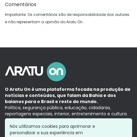
Comentários
Importante: Os comentários são de responsabilidade dos autores
e não representam a opinião do Aratu On.
O Aratu On é uma plataforma focada na produção de
notícias e conteúdos, que falam da Bahia e dos
baianos para o Brasil e resto do mundo.
Política, segurança pública, educação, cidadania,
reportagens especiais, interior, entretenimento e cultura.
Aqui, tudo vira notícia e a notícia é no tempo presente,
com a credibilidade do
Grupo Aratu.
Nós utilizamos cookies para aprimorar e
Grupo Aratu
Política de privacidade
Anuncie conosco
personalizar a sua experiência em