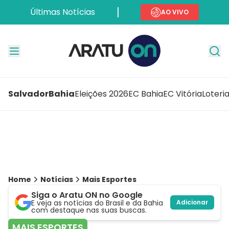
Últimas Notícias
AO VIVO
Salvador
Bahia
Eleições 2026
EC Bahia
EC Vitória
Loteri
Home
Notícias
Mais Esportes
Siga o Aratu ON no Google
E veja as notícias do Brasil e da Bahia
Adicionar
com destaque nas suas buscas.
MAIS ESPORTES