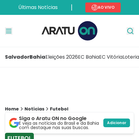
Últimas Notícias
AO VIVO
Salvador
Bahia
Eleições 2026
EC Bahia
EC Vitória
Loteri
Home
Notícias
Futebol
Siga o Aratu ON no Google
E veja as notícias do Brasil e da Bahia
Adicionar
com destaque nas suas buscas.
FUTEBOL