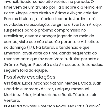
invencibilidade, sendo oito vitórias no período. O
time vem de um triunfo por 1 a 0 sobre o Grêmio, em
Porto Alegre, com direito a ótima exibição coletiva.
Para os titulares, o técnico Leonardo Jardim terá
novidades na escalação: Jorginho e Evertton Araújo,
suspensos para o próximo compromisso no
Brasileirão, devem começar jogando no meio de
campo, visto que não atuarão perante o Athletico,
no domingo (17). Na lateral, a tendência é que
Emerson Royal volte ao time, dando sequência ao
revezamento que faz com Varela, titular perante o
Grêmio. Pulgar, Paquetá e de Arrascaeta, lesionados,
seguem fora da equipe.
Possíveis escalações
VITÓRIA:
Lucas Arcanjo; Nathan Mendes, Cacá, Luan
Cândido e Ramon; Zé Vitor, Caíque,Emmanuel
Martínez; Erick, Matheuzinho e Renê. Técnico: Jair
Ventura.
FLAMENGO:
Rossi; Emerson Royal, Léo Ortiz (Danilo),