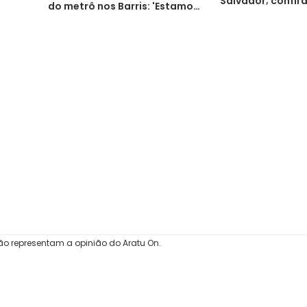
Salvador; confi
do metrô nos Barris: 'Estamos
adoecendo'
ão representam a opinião do Aratu On.