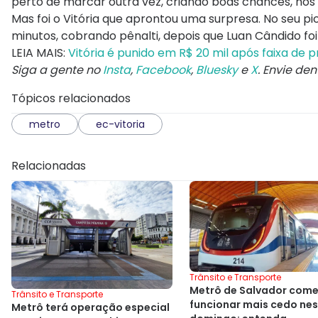
perto de marcar outra vez, criando boas chances, no
Mas foi o Vitória que aprontou uma surpresa. No seu 
minutos, cobrando pênalti, depois que Luan Cândido f
LEIA MAIS:
Vitória é punido em R$ 20 mil após faixa de 
Siga a gente no
Insta
,
Facebook
,
Bluesky
e
X
. Envie de
Tópicos relacionados
metro
ec-vitoria
Relacionadas
Trânsito e Transporte
Metrô de Salvador com
Trânsito e Transporte
funcionar mais cedo ne
Metrô terá operação especial