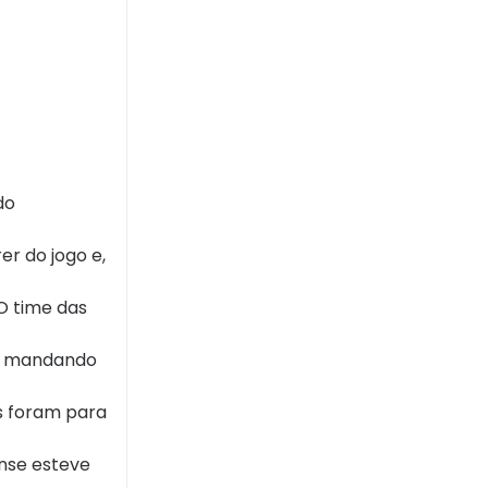
do
r do jogo e,
O time das
a, mandando
s foram para
nse esteve