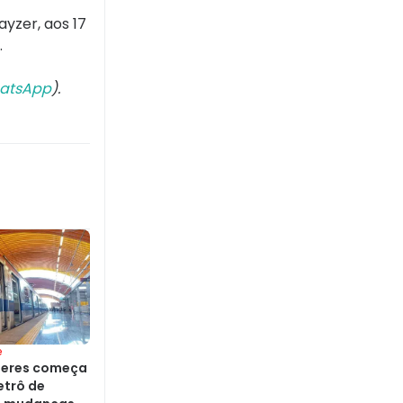
yzer, aos 17
.
atsApp
).
e
heres começa
etrô de