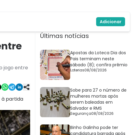
Adicionar
Últimas notícias
entre
Apostas da Loteca Dia dos
Pais terminam neste
sábado (8); confira prêmio
o jogo entre
Loterias
08/08/2026
Sobe para 27 o número de
mulheres mortas após
 à partida
serem baleadas em
Salvador e RMS
Segurança
08/08/2026
Binho Galinha pode ter
candidatura barrada após