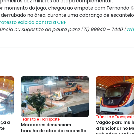
s primeiros dez minutos da etapa complementar.
pior momento do jogo, chegou ao empate com Fernando Ka
oi derrubado na área, durante uma cobrança de escanteio
protesto exibida contra a CBF
núncia ou sugestão de pauta para (71) 99940 – 7440 (
Wh
Trânsito e Transport
Trânsito e Transporte
eça a
Vagão para mul
Moradores denunciam
ste
a funcionar no M
barulho de obra da expansão