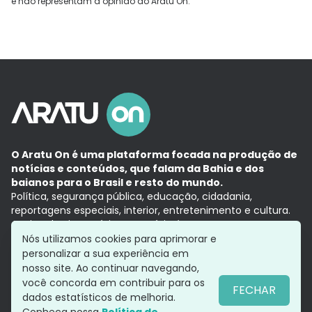
e não representam a opinião do Aratu On.
O Aratu On é uma plataforma focada na produção de
notícias e conteúdos, que falam da Bahia e dos
baianos para o Brasil e resto do mundo.
Política, segurança pública, educação, cidadania,
reportagens especiais, interior, entretenimento e cultura.
Aqui, tudo vira notícia e a notícia é no tempo presente,
com a credibilidade do
Grupo Aratu.
Nós utilizamos cookies para aprimorar e
Grupo Aratu
Política de privacidade
Anuncie conosco
personalizar a sua experiência em
nosso site. Ao continuar navegando,
você concorda em contribuir para os
FECHAR
dados estatísticos de melhoria.
Siga-nos