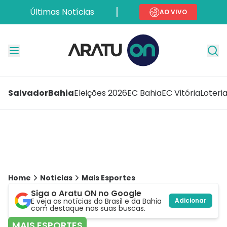
Últimas Notícias
AO VIVO
Salvador
Bahia
Eleições 2026
EC Bahia
EC Vitória
Loteri
Home
Notícias
Mais Esportes
Siga o Aratu ON no Google
E veja as notícias do Brasil e da Bahia
Adicionar
com destaque nas suas buscas.
MAIS ESPORTES