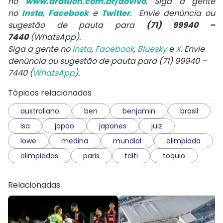
no
www.aratuon.com.br/aovivo
. Siga a gente
no
Insta
,
Facebook
e
Twitter
. Envie denúncia ou
sugestão de pauta para
(71) 99940 –
7440
(WhatsApp).
Siga a gente no
Insta
,
Facebook
,
Bluesky
e
X
. Envie
denúncia ou sugestão de pauta para (71) 99940 –
7440 (
WhatsApp
).
Tópicos relacionados
australiano
ben
benjamin
brasil
isa
japao
japones
juiz
lowe
medina
mundial
olimpiada
olimpiadas
paris
taiti
toquio
Relacionadas