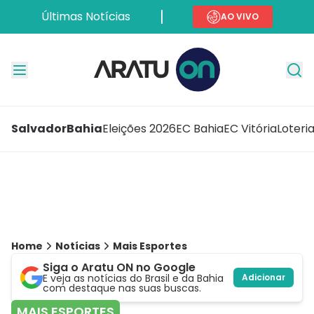
Últimas Notícias
AO VIVO
Salvador
Bahia
Eleições 2026
EC Bahia
EC Vitória
Loteri
Home
Notícias
Mais Esportes
Siga o Aratu ON no Google
E veja as notícias do Brasil e da Bahia
Adicionar
com destaque nas suas buscas.
MAIS ESPORTES