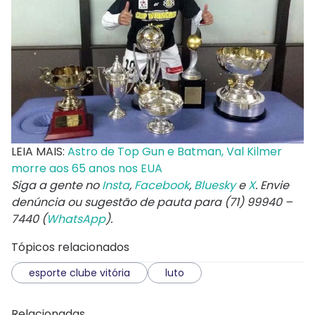
LEIA MAIS:
Astro de Top Gun e Batman, Val Kilmer
morre aos 65 anos nos EUA
Siga a gente no
Insta
,
Facebook
,
Bluesky
e
X
. Envie
denúncia ou sugestão de pauta para (71) 99940 –
7440 (
WhatsApp
).
Tópicos relacionados
esporte clube vitória
luto
Relacionadas