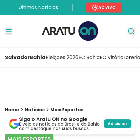
Últimas Notícias
AO VIVO
Salvador
Bahia
Eleições 2026
EC Bahia
EC Vitória
Loteri
Home
Notícias
Mais Esportes
Siga o Aratu ON no Google
E veja as notícias do Brasil e da Bahia
Adicionar
com destaque nas suas buscas.
MAIS ESPORTES