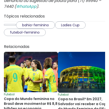
denúncia ou sugestão de pauta para (71) 99940 –
7440 (
WhatsApp
).
Tópicos relacionados
bahia-feminino
Ladies Cup
futebol-feminino
Relacionadas
Futebol
Futebol
Copa do Mundo feminina no
Copa no Brasil? Em 2027,
Brasil deve movimentar R$ 8,8
Salvador vai receber a Copa
bilhões na economia
do Mundo Feminina da FIFA