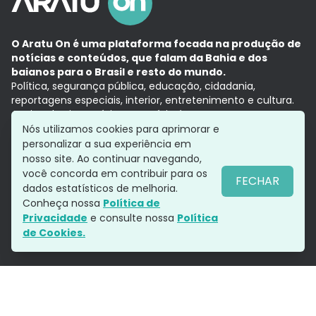
O Aratu On é uma plataforma focada na produção de
notícias e conteúdos, que falam da Bahia e dos
baianos para o Brasil e resto do mundo.
Política, segurança pública, educação, cidadania,
reportagens especiais, interior, entretenimento e cultura.
Aqui, tudo vira notícia e a notícia é no tempo presente,
com a credibilidade do
Grupo Aratu.
Nós utilizamos cookies para aprimorar e
Grupo Aratu
Política de privacidade
Anuncie conosco
personalizar a sua experiência em
nosso site. Ao continuar navegando,
você concorda em contribuir para os
FECHAR
dados estatísticos de melhoria.
Siga-nos
Conheça nossa
Política de
Privacidade
e consulte nossa
Política
de Cookies.