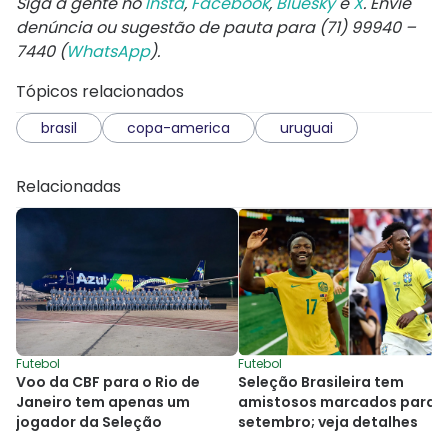
Siga a gente no
Insta
,
Facebook
,
Bluesky
e
X
. Envie
denúncia ou sugestão de pauta para (71) 99940 –
7440 (
WhatsApp
).
Tópicos relacionados
brasil
copa-america
uruguai
Relacionadas
Futebol
Futebol
Voo da CBF para o Rio de
Seleção Brasileira tem
Janeiro tem apenas um
amistosos marcados para
jogador da Seleção
setembro; veja detalhes