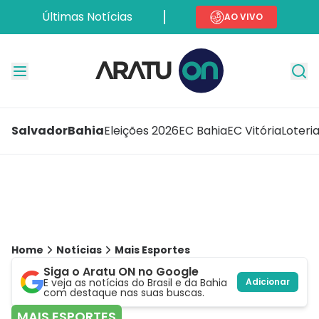
Últimas Notícias
AO VIVO
Salvador
Bahia
Eleições 2026
EC Bahia
EC Vitória
Loteri
Home
Notícias
Mais Esportes
Siga o Aratu ON no Google
E veja as notícias do Brasil e da Bahia
Adicionar
com destaque nas suas buscas.
MAIS ESPORTES