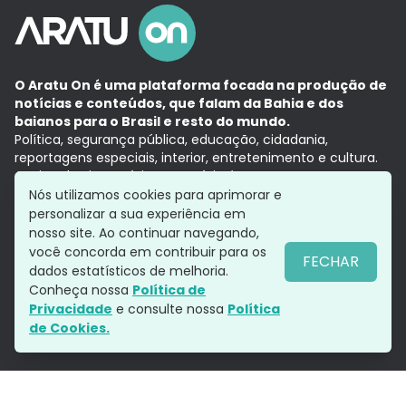
O Aratu On é uma plataforma focada na produção de
notícias e conteúdos, que falam da Bahia e dos
baianos para o Brasil e resto do mundo.
Política, segurança pública, educação, cidadania,
reportagens especiais, interior, entretenimento e cultura.
Aqui, tudo vira notícia e a notícia é no tempo presente,
com a credibilidade do
Grupo Aratu.
Nós utilizamos cookies para aprimorar e
Grupo Aratu
Política de privacidade
Anuncie conosco
personalizar a sua experiência em
nosso site. Ao continuar navegando,
você concorda em contribuir para os
FECHAR
dados estatísticos de melhoria.
Siga-nos
Conheça nossa
Política de
Privacidade
e consulte nossa
Política
de Cookies.