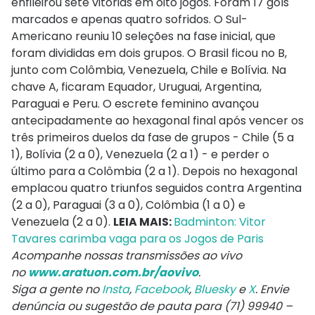
enfileirou sete vitórias em oito jogos. Foram 17 gols
marcados e apenas quatro sofridos. O Sul-
Americano reuniu 10 seleções na fase inicial, que
foram divididas em dois grupos. O Brasil ficou no B,
junto com Colômbia, Venezuela, Chile e Bolívia. Na
chave A, ficaram Equador, Uruguai, Argentina,
Paraguai e Peru. O escrete feminino avançou
antecipadamente ao hexagonal final após vencer os
três primeiros duelos da fase de grupos - Chile (5 a
1), Bolívia (2 a 0), Venezuela (2 a 1) - e perder o
último para a Colômbia (2 a 1). Depois no hexagonal
emplacou quatro triunfos seguidos contra Argentina
(2 a 0), Paraguai (3 a 0), Colômbia (1 a 0) e
Venezuela (2 a 0).
LEIA MAIS:
Badminton: Vitor
Tavares carimba vaga para os Jogos de Paris
Acompanhe nossas transmissões ao vivo
no
www.aratuon.com.br/aovivo
.
Siga a gente no
Insta
,
Facebook
,
Bluesky
e
X
. Envie
denúncia ou sugestão de pauta para (71) 99940 –