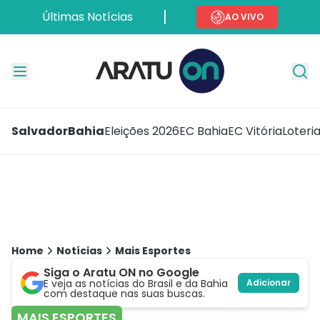
Últimas Notícias
AO VIVO
Salvador
Bahia
Eleições 2026
EC Bahia
EC Vitória
Loteri
Home
Notícias
Mais Esportes
Siga o Aratu ON no Google
E veja as notícias do Brasil e da Bahia
Adicionar
com destaque nas suas buscas.
MAIS ESPORTES