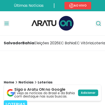
Últimas Notícias
AO VIVO
Salvador
Bahia
Eleições 2026
EC Bahia
EC Vitória
Loteri
Home
Notícias
Loterias
Siga o Aratu ON no Google
E veja as notícias do Brasil e da Bahia
Adicionar
com destaque nas suas buscas.
LOTERIAS