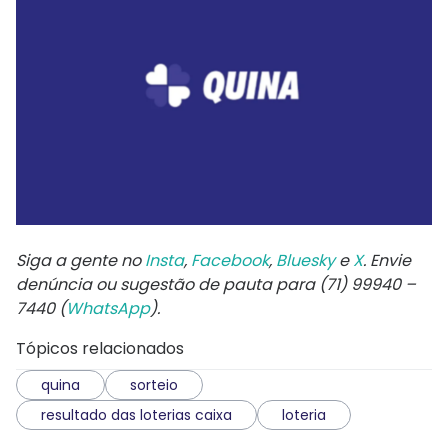
Siga a gente no
Insta
,
Facebook
,
Bluesky
e
X
. Envie
denúncia ou sugestão de pauta para (71) 99940 –
7440 (
WhatsApp
).
Tópicos relacionados
quina
sorteio
resultado das loterias caixa
loteria