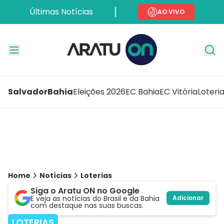
Últimas Notícias
AO VIVO
Salvador
Bahia
Eleições 2026
EC Bahia
EC Vitória
Loteri
Home
Notícias
Loterias
Siga o Aratu ON no Google
E veja as notícias do Brasil e da Bahia
Adicionar
com destaque nas suas buscas.
LOTERIAS