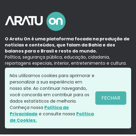
O Aratu On é uma plataforma focada na produção de
notícias e conteúdos, que falam da Bahia e dos
baianos para o Brasil e resto do mundo.
Política, segurança pública, educação, cidadania,
reportagens especiais, interior, entretenimento e cultura.
Aqui, tudo vira notícia e a notícia é no tempo presente,
com a credibilidade do
Grupo Aratu.
Nós utilizamos cookies para aprimorar e
Grupo Aratu
Política de privacidade
Anuncie conosco
personalizar a sua experiência em
nosso site. Ao continuar navegando,
você concorda em contribuir para os
FECHAR
dados estatísticos de melhoria.
Siga-nos
Conheça nossa
Política de
Privacidade
e consulte nossa
Política
de Cookies.