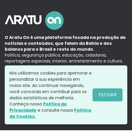
O Aratu On é uma plataforma focada na produção de
notícias e conteúdos, que falam da Bahia e dos
baianos para o Brasil e resto do mundo.
Política, segurança pública, educação, cidadania,
reportagens especiais, interior, entretenimento e cultura.
Aqui, tudo vira notícia e a notícia é no tempo presente,
com a credibilidade do
Grupo Aratu.
Nós utilizamos cookies para aprimorar e
Grupo Aratu
Política de privacidade
Anuncie conosco
personalizar a sua experiência em
nosso site. Ao continuar navegando,
você concorda em contribuir para os
FECHAR
dados estatísticos de melhoria.
Siga-nos
Conheça nossa
Política de
Privacidade
e consulte nossa
Política
de Cookies.