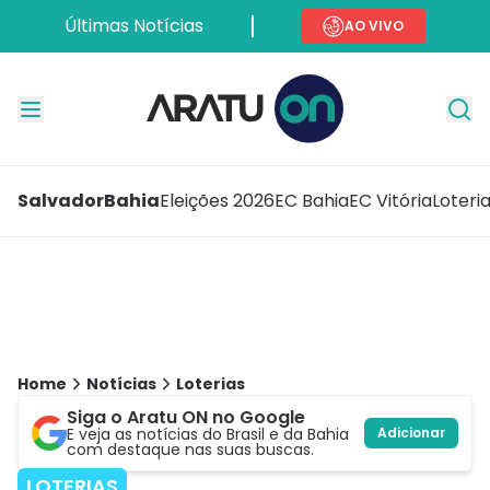
Últimas Notícias
AO VIVO
Salvador
Bahia
Eleições 2026
EC Bahia
EC Vitória
Loteri
Home
Notícias
Loterias
Siga o Aratu ON no Google
E veja as notícias do Brasil e da Bahia
Adicionar
com destaque nas suas buscas.
LOTERIAS