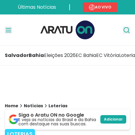
Últimas Notícias
AO VIVO
Salvador
Bahia
Eleições 2026
EC Bahia
EC Vitória
Loteri
Home
Notícias
Loterias
Siga o Aratu ON no Google
E veja as notícias do Brasil e da Bahia
Adicionar
com destaque nas suas buscas.
LOTERIAS