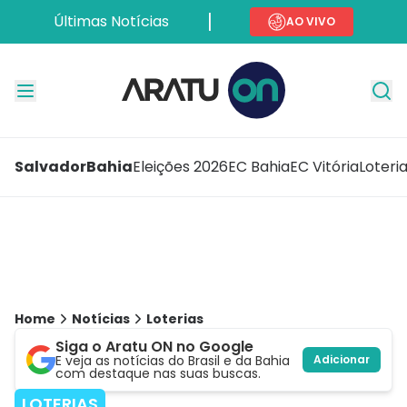
Últimas Notícias
AO VIVO
Salvador
Bahia
Eleições 2026
EC Bahia
EC Vitória
Loteri
Home
Notícias
Loterias
Siga o Aratu ON no Google
E veja as notícias do Brasil e da Bahia
Adicionar
com destaque nas suas buscas.
LOTERIAS