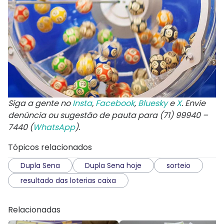
Siga a gente no
Insta
,
Facebook
,
Bluesky
e
X
. Envie
denúncia ou sugestão de pauta para (71) 99940 –
7440 (
WhatsApp
).
Tópicos relacionados
Dupla Sena
Dupla Sena hoje
sorteio
resultado das loterias caixa
Relacionadas