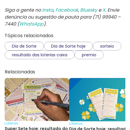
Siga a gente no
Insta
,
Facebook
,
Bluesky
e
X
. Envie
denúncia ou sugestão de pauta para (71) 99940 –
7440 (
WhatsApp
).
Tópicos relacionados
Dia de Sorte
Dia de Sorte hoje
sorteio
resultado das loterias caixa
premio
Relacionadas
Loterias
Loterias
Super Sete hoje: resultado do
Dia de Sorte hoje: resultado