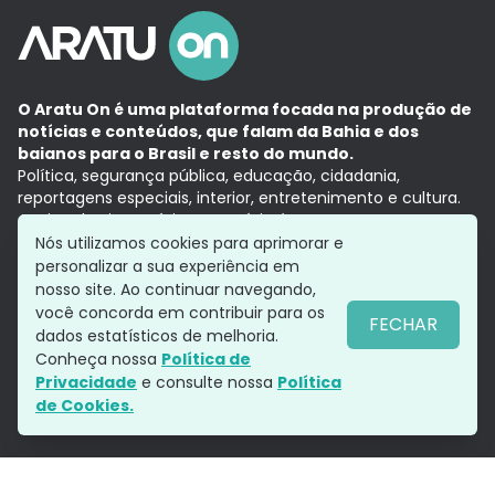
O Aratu On é uma plataforma focada na produção de
notícias e conteúdos, que falam da Bahia e dos
baianos para o Brasil e resto do mundo.
Política, segurança pública, educação, cidadania,
reportagens especiais, interior, entretenimento e cultura.
Aqui, tudo vira notícia e a notícia é no tempo presente,
com a credibilidade do
Grupo Aratu.
Nós utilizamos cookies para aprimorar e
Grupo Aratu
Política de privacidade
Anuncie conosco
personalizar a sua experiência em
nosso site. Ao continuar navegando,
você concorda em contribuir para os
FECHAR
dados estatísticos de melhoria.
Siga-nos
Conheça nossa
Política de
Privacidade
e consulte nossa
Política
de Cookies.