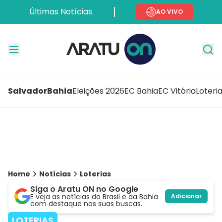
Últimas Notícias
AO VIVO
Salvador
Bahia
Eleições 2026
EC Bahia
EC Vitória
Loteri
Home
Notícias
Loterias
Siga o Aratu ON no Google
E veja as notícias do Brasil e da Bahia
Adicionar
com destaque nas suas buscas.
LOTERIAS