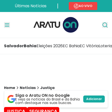
Últimas Notícias
AO VIVO
Salvador
Bahia
Eleições 2026
EC Bahia
EC Vitória
Loteri
Home
Notícias
Justiça
Siga o Aratu ON no Google
E veja as notícias do Brasil e da Bahia
Adicionar
com destaque nas suas buscas.
JUSTIÇA
SEGURANÇA