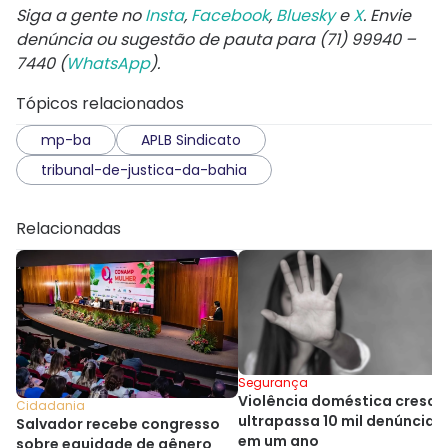
Siga a gente no
Insta
,
Facebook
,
Bluesky
e
X
. Envie
denúncia ou sugestão de pauta para (71) 99940 –
7440 (
WhatsApp
).
Tópicos relacionados
mp-ba
APLB Sindicato
tribunal-de-justica-da-bahia
Relacionadas
Segurança
Violência doméstica cresce
Cidadania
ultrapassa 10 mil denúncias
Salvador recebe congresso
em um ano
sobre equidade de gênero