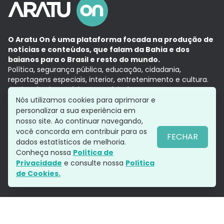
O Aratu On é uma plataforma focada na produção de
notícias e conteúdos, que falam da Bahia e dos
baianos para o Brasil e resto do mundo.
Política, segurança pública, educação, cidadania,
reportagens especiais, interior, entretenimento e cultura.
Aqui, tudo vira notícia e a notícia é no tempo presente,
com a credibilidade do
Grupo Aratu.
Nós utilizamos cookies para aprimorar e
Grupo Aratu
Política de privacidade
Anuncie conosco
personalizar a sua experiência em
nosso site. Ao continuar navegando,
você concorda em contribuir para os
FECHAR
dados estatísticos de melhoria.
Siga-nos
Conheça nossa
Política de
Privacidade
e consulte nossa
Política
de Cookies.