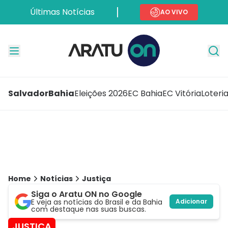
Últimas Notícias
AO VIVO
Salvador
Bahia
Eleições 2026
EC Bahia
EC Vitória
Loteri
Home
Notícias
Justiça
Siga o Aratu ON no Google
E veja as notícias do Brasil e da Bahia
Adicionar
com destaque nas suas buscas.
JUSTIÇA