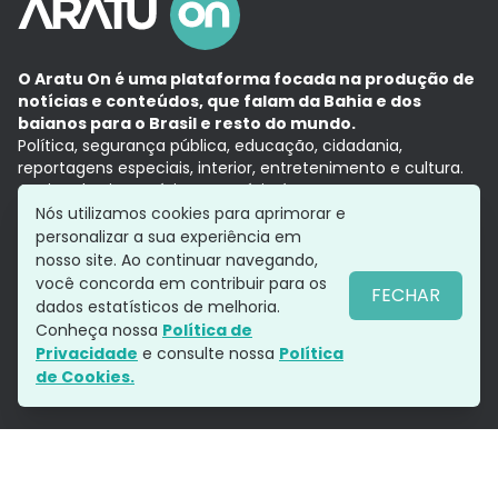
O Aratu On é uma plataforma focada na produção de
notícias e conteúdos, que falam da Bahia e dos
baianos para o Brasil e resto do mundo.
Política, segurança pública, educação, cidadania,
reportagens especiais, interior, entretenimento e cultura.
Aqui, tudo vira notícia e a notícia é no tempo presente,
com a credibilidade do
Grupo Aratu.
Nós utilizamos cookies para aprimorar e
Grupo Aratu
Política de privacidade
Anuncie conosco
personalizar a sua experiência em
nosso site. Ao continuar navegando,
você concorda em contribuir para os
FECHAR
dados estatísticos de melhoria.
Siga-nos
Conheça nossa
Política de
Privacidade
e consulte nossa
Política
de Cookies.