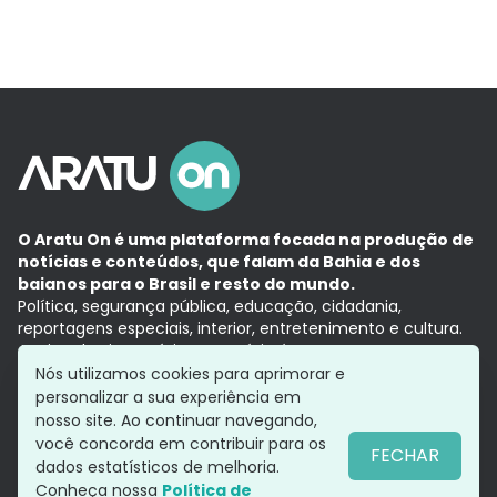
O Aratu On é uma plataforma focada na produção de
notícias e conteúdos, que falam da Bahia e dos
baianos para o Brasil e resto do mundo.
Política, segurança pública, educação, cidadania,
reportagens especiais, interior, entretenimento e cultura.
Aqui, tudo vira notícia e a notícia é no tempo presente,
com a credibilidade do
Grupo Aratu.
Nós utilizamos cookies para aprimorar e
Grupo Aratu
Política de privacidade
Anuncie conosco
personalizar a sua experiência em
nosso site. Ao continuar navegando,
você concorda em contribuir para os
FECHAR
dados estatísticos de melhoria.
Siga-nos
Conheça nossa
Política de