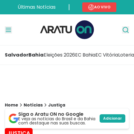
Últimas Notícias
AO VIVO
Salvador
Bahia
Eleições 2026
EC Bahia
EC Vitória
Loteri
Home
Notícias
Justiça
Siga o Aratu ON no Google
E veja as notícias do Brasil e da Bahia
Adicionar
com destaque nas suas buscas.
JUSTIÇA