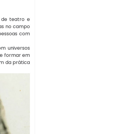
 de teatro e
cas no campo
 pessoas com
om universos
 se formar em
ém da prática