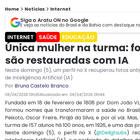
Home
Notícias
Internet
Siga o Aratu ON no Google
E veja as notícias do Brasil e da Bahia com destaque n
INTERNET
SAÚDE
EDUCAÇÃO
Única mulher na turma: fot
são restauradas com IA
Neste domingo (5), um perfil no X recuperou fotos ant
de Inteligência Artificial (IA)
Por
Bruna Castelo Branco
.
06/04/2026 13h35
Atualizado em:
06/04/2026 13h44
Fundada em 18 de fevereiro de 1808 por Dom João VI
formou nomes que transformaram a saúde no Brasi
Peixoto, Oscar Freire, Pirajá da Silva, e por aí vai. Ma
turma de 157 alunos há 100 anos, em 1926, e uma das p
Neste domingo (5), o perfil no X (
@Deligtsubs
) re