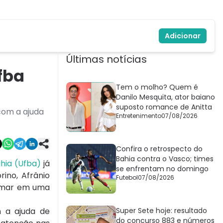
Adicionar
Últimas notícias
fba
Tem o molho? Quem é
Danilo Mesquita, ator baiano
suposto romance de Anitta
com a ajuda
Entretenimento
07/08/2026
Confira o retrospecto do
Bahia contra o Vasco; times
hia (Ufba)
já
se enfrentam no domingo
rino, Afrânio
Futebol
07/08/2026
 formar em uma
m a ajuda de
Super Sete hoje: resultado
do concurso 883 e números