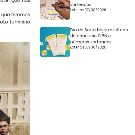
a atenção nas
sorteados
Loterias
07/08/2026
s que tivemos
voto feminino
Dia de Sorte hoje: resultado
do concurso 1266 e
números sorteados
Loterias
07/08/2026