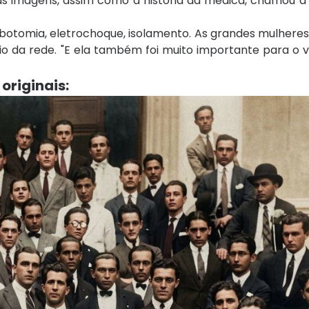
es das imagens, assim como a história da médica, chamou 
 lobotomia, eletrochoque, isolamento. As grandes mulhere
o da rede. "E ela também foi muito importante para o 
originais: