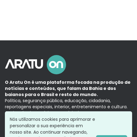
O Aratu On é uma plataforma focada na produção de
notícias e conteúdos, que falam da Bahia e dos
baianos para o Brasil e resto do mundo.
Política, segurança pública, educação, cidadania,
reportagens especiais, interior, entretenimento e cultura.
Aqui, tudo vira notícia e a notícia é no tempo presente,
com a credibilidade do
Grupo Aratu.
Nós utilizamos cookies para aprimorar e
Grupo Aratu
Política de privacidade
Anuncie conosco
personalizar a sua experiência em
nosso site. Ao continuar navegando,