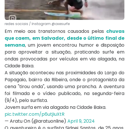
redes sociais / Instagram @oxesurfe
Em meio aos transtornos causados pelas
chuvas
que caem, em Salvador, desde o último final de
semana
, um jovem encontrou humor e disposição
para aproveitar a situação, praticando surfe em
ondas provocadas por veículos em via alagada, na
Cidade Baixa.
A situação aconteceu nas proximidades do Largo do
Papagaio, bairro da Ribeira, onde o protagonista da
cena "tirou onda", usando uma prancha. A aventura
foi filmada e o vídeo publicado, na segunda-feira
(9/4), pelo surfista.
Jovem surfa em via alagada na Cidade Baixa.
pic.twitter.com/p6utjIuXtR
— Aratu On (@aratuonline)
April 9, 2024
O aventureiro é o surfista Sidnei Santos, de 25 anos.