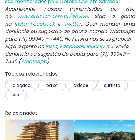
são monitorados pela Defesa Civil em Salvador
Acompanhe nossas transmissões ao vivo
no
www.aratuon.com.br/aovivo
. Siga a gente
no
Insta
,
Facebook
e
Twitter
. Quer mandar uma
denúncia ou sugestão de pauta, mande WhatsApp
para
(71) 99940 – 7440
. Nos insira nos seus grupos!
Siga a gente no
Insta
,
Facebook
,
Bluesky
e
X
. Envie
denúncia ou sugestão de pauta para (71) 99940 –
7440 (
WhatsApp
).
Tópicos relacionados
alagada
baixa
cidade
surfista
via
Relacionadas