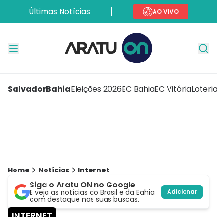
Últimas Notícias
AO VIVO
Salvador
Bahia
Eleições 2026
EC Bahia
EC Vitória
Loteri
Home
Notícias
Internet
Siga o Aratu ON no Google
E veja as notícias do Brasil e da Bahia
Adicionar
com destaque nas suas buscas.
INTERNET